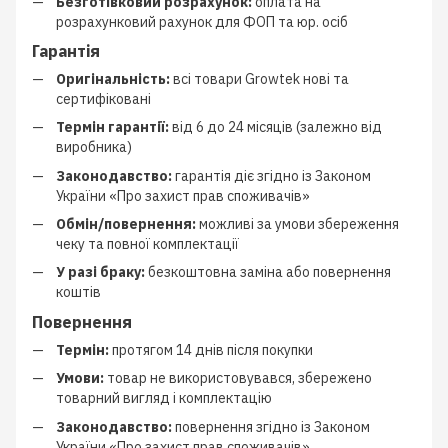
Безготівковий розрахунок:
оплата на
розрахунковий рахунок для ФОП та юр. осіб
Гарантія
Оригінальність:
всі товари Growtek нові та
сертифіковані
Термін гарантії:
від 6 до 24 місяців (залежно від
виробника)
Законодавство:
гарантія діє згідно із Законом
України «Про захист прав споживачів»
Обмін/повернення:
можливі за умови збереження
чеку та повної комплектації
У разі браку:
безкоштовна заміна або повернення
коштів
Повернення
Термін:
протягом 14 днів після покупки
Умови:
товар не використовувався, збережено
товарний вигляд і комплектацію
Законодавство:
повернення згідно із Законом
України «Про захист прав споживачів»