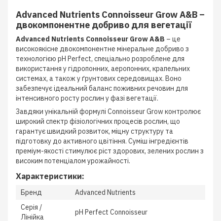
Advanced Nutrients Connoisseur Grow A&B –
двокомпонентне добриво для вегетації
Advanced Nutrients Connoisseur Grow A&B
– це
високоякісне двокомпонентне мінеральне добриво з
технологією pH Perfect, спеціально розроблене для
використання у гідропонних, аеропонних, крапельних
системах, а також у ґрунтових середовищах. Воно
забезпечує ідеальний баланс поживних речовин для
інтенсивного росту рослин у фазі вегетації.
Завдяки унікальній формулі Connoisseur Grow контролює
широкий спектр фізіологічних процесів рослин, що
гарантує швидкий розвиток, міцну структуру та
підготовку до активного цвітіння. Суміш інгредієнтів
преміум-якості стимулює ріст здорових, зелених рослин з
високим потенціалом урожайності.
Характеристики:
Бренд
Advanced Nutrients
Серія /
pH Perfect Connoisseur
Лінійка