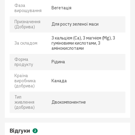
Фаза
Вегетація
вирощування
Призначення
Для росту зеленої маси
(Добрива)
З кальцієм (Ca), З магнієм (Mg), З
За складом
гуміновими кислотами, З
амінокислотами
Форма
Рідина
продукту
Країна
виробника
Канада
(добрива)
Тип
живлення
Двокомпонентне
(добрива)
Відгуки
2