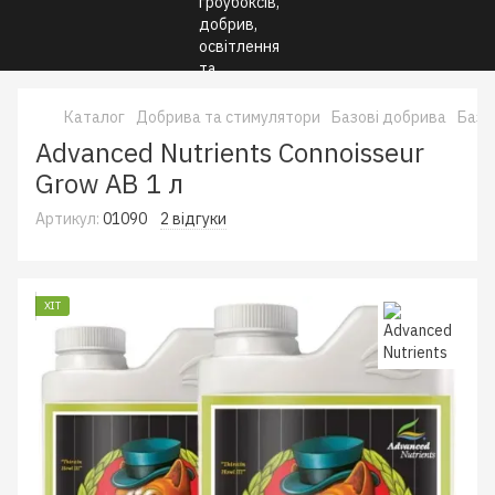
Каталог
Добрива та стимулятори
Базові добрива
Базо
Advanced Nutrients Connoisseur
Grow AB 1 л
Артикул:
01090
2 відгуки
ХІТ