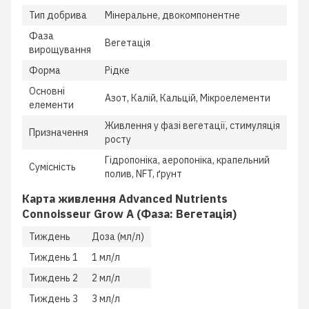
Тип добрива
Мінеральне, двокомпонентне
Фаза
Вегетація
вирощування
Форма
Рідке
Основні
Азот, Калій, Кальцій, Мікроелементи
елементи
Живлення у фазі вегетації, стимуляція
Призначення
росту
Гідропоніка, аеропоніка, крапельний
Сумісність
полив, NFT, ґрунт
Карта живлення Advanced Nutrients
Connoisseur Grow A (Фаза: Вегетація)
Тиждень
Доза (мл/л)
Тиждень 1
1 мл/л
Тиждень 2
2 мл/л
Тиждень 3
3 мл/л