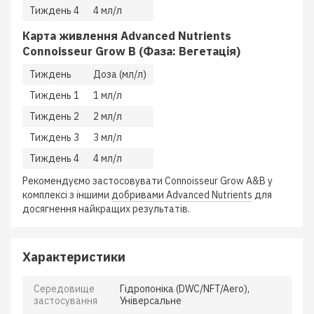
Тиждень 4
4 мл/л
Карта живлення Advanced Nutrients
Connoisseur Grow B (Фаза: Вегетація)
Тиждень
Доза (мл/л)
Тиждень 1
1 мл/л
Тиждень 2
2 мл/л
Тиждень 3
3 мл/л
Тиждень 4
4 мл/л
Рекомендуємо застосовувати Connoisseur Grow A&B у
комплексі з іншими
добривами Advanced Nutrients
для
досягнення найкращих результатів.
Характеристики
Середовище
Гідропоніка (DWC/NFT/Aero),
застосування
Універсальне