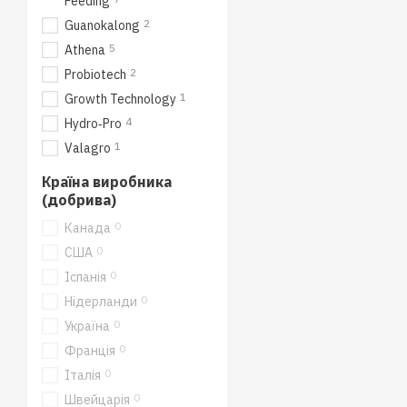
Feeding
2
Guanokalong
5
Athena
2
Probiotech
1
Growth Technology
4
Hydro‑Pro
1
Valagro
Країна виробника
(добрива)
0
Канада
0
США
0
Іспанія
0
Нідерланди
0
Україна
0
Франція
0
Італія
0
Швейцарія