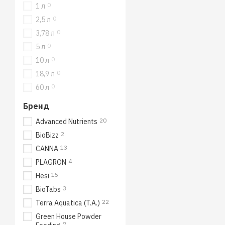
0
1 л
0
2,5 л
0
3,78 л
0
5 л
0
10 л
0
18,9 л
0
60 л
Бренд
20
Advanced Nutrients
2
BioBizz
13
CANNA
4
PLAGRON
15
Hesi
3
BioTabs
22
Terra Aquatica (T.A.)
Green House Powder
7