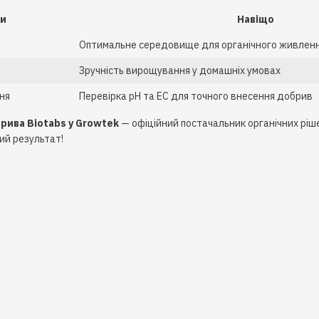
и
Навіщо
Оптимальне середовище для органічного живлен
Зручність вирощування у домашніх умовах
ня
Перевірка pH та EC для точного внесення добрив
рива Biotabs у Growtek
— офіційний постачальник органічних рі
ий результат!