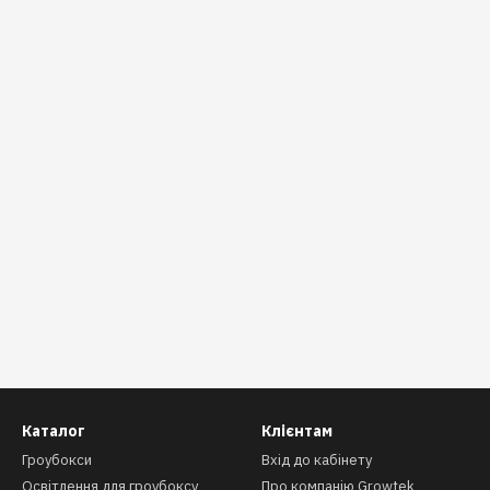
Каталог
Клієнтам
Гроубокси
Вхід до кабінету
Освітлення для гроубоксу
Про компанію Growtek