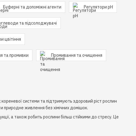
Буферні та допоміжні агенти
Регулятори pH
углеводи та підсолоджувачі
и цвітіння
ня та промивки
Промивання та очищення
 кореневої системи та підтримують здоровий ріст рослин
и природне живлення без хімічних домішок.
кції, а також робить рослини більш стійкими до стресу. Це