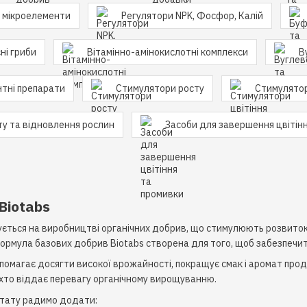
а мікроелементи
Регулятори NPK, Фосфор, Калій
ні гриби
Вітамінно-амінокислотні комплекси
В
тні препарати
Стимулятори росту
Стимулятор
ту та відновлення рослин
Засоби для завершення цвітін
Biotabs
ується на виробництві органічних добрив, що стимулюють розвиток
Формула базових добрив Biotabs створена для того, щоб забезпечит
омагає досягти високої врожайності, покращує смак і аромат проду
, хто віддає перевагу органічному вирощуванню.
ьтату радимо додати: