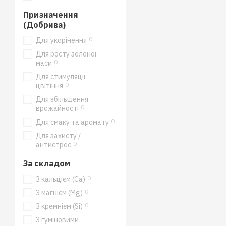
Призначення
(Добрива)
0
Для укорінення
Для росту зеленої
0
маси
Для стимуляції
0
цвітіння
Для збільшення
0
врожайності
0
Для смаку та аромату
Для захисту /
0
антистрес
За складом
0
З кальцієм (Ca)
0
З магнієм (Mg)
0
З кремнієм (Si)
З гуміновими