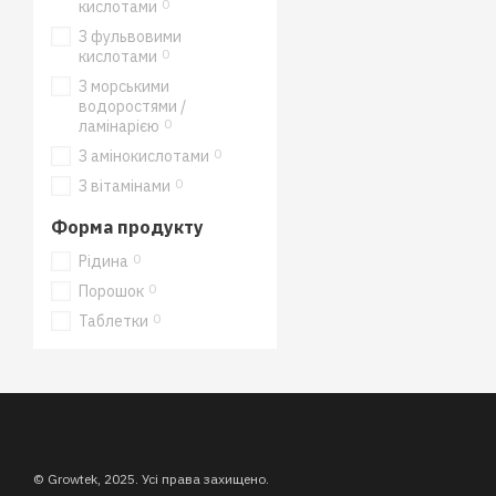
0
кислотами
З фульвовими
0
кислотами
З морськими
водоростями /
0
ламінарією
0
З амінокислотами
0
З вітамінами
Форма продукту
0
Рідина
0
Порошок
0
Таблетки
© Growtek, 2025. Усі права захищено.