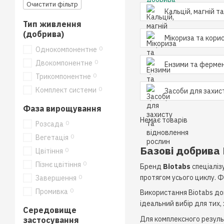
Очистити фільтр
Кальцій, магній т
Тип живлення
(добрива)
Мікориза та корис
0
Однокомпонентне
0
Двокомпонентне
Ензими та фермен
0
Трикомпонентне
0
Комплект системи
Засоби для захис
Фаза вирощування
Немає товарів
0
Розсада
0
Вегетація
Базові добрива 
0
Цвітіння
0
Пізнє цвітіння
Бренд
Biotabs
спеціаліз
0
протягом усього циклу. 
Завершення
0
Промивка
Використання Biotabs доп
ідеальний вибір для тих
Середовище
Для комплексного резул
застосування