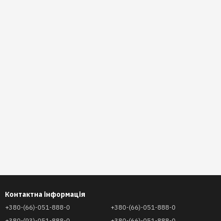
Контактна інформація
+380-(66)-051-888-0
+380-(66)-051-888-0
+380-(93)-051-888-0
+380-(66)-051-888-0