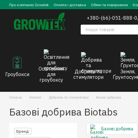
Перейти до основного контенту
Про компанію Growtek
Оплата і доставка
Обмін та повернення
Ко
+380-(66)-051-888-0
Освітлення
Добрива та
Земля,
Гроубокси
для
стимулятори
Ґрунтосумі
гроубоксу
Головна
Каталог
Добрива та стимулятори
Базові добрива
Базові добрива Biotabs
Базові добрива
Бренд: