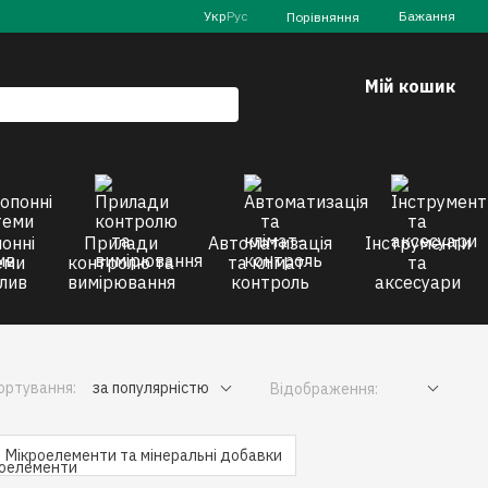
Укр
Рус
Бажання
Порівняння
Мій кошик
онні
Прилади
Автоматизація
Інструменти
еми
контролю та
та клімат-
та
лив
вимірювання
контроль
аксесуари
ортування:
за популярністю
Відображення:
Мікроелементи та мінеральні добавки