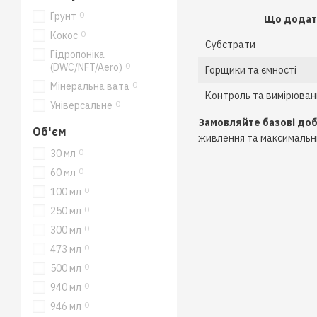
0
Ґрунт
Що додат
0
Кокос
Субстрати
Гідропоніка
0
(DWC/NFT/Aero)
Горщики та ємності
0
Мінеральна вата
Контроль та вимірюван
0
Універсальне
Замовляйте базові доб
Об'єм
живлення та максимальн
0
30 мл
0
60 мл
0
100 мл
0
250 мл
0
300 мл
0
473 мл
0
500 мл
0
940 мл
0
946 мл