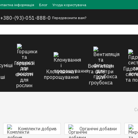
нтактна інформація
Блог
Угода користувача
,
+380-(93)-051-888-0
Передзвонити вам?
Горщики
Вентиляція
та
Гідроп
Клонування і
та фільтри
ємності
сист
ші
пророщування
для
для
та по
гроубокса
рослин
С
Комплекти добрив
Органічні добавки