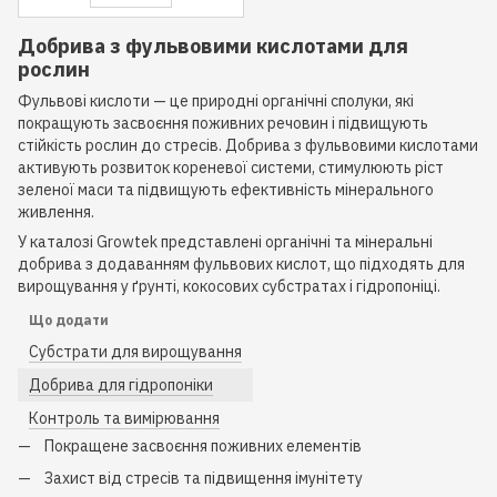
Добрива з фульвовими кислотами для
рослин
Фульвові кислоти — це природні органічні сполуки, які
покращують засвоєння поживних речовин і підвищують
стійкість рослин до стресів. Добрива з фульвовими кислотами
активують розвиток кореневої системи, стимулюють ріст
зеленої маси та підвищують ефективність мінерального
живлення.
У каталозі Growtek представлені органічні та мінеральні
добрива з додаванням фульвових кислот, що підходять для
вирощування у ґрунті, кокосових субстратах і гідропоніці.
Що додати
Субстрати для вирощування
Добрива для гідропоніки
Контроль та вимірювання
Покращене засвоєння поживних елементів
Захист від стресів та підвищення імунітету