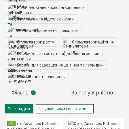
Вітамінно-амінокислотні комплекси
Вуглеводи та підсолоджувачі
Ензими та ферментні препарати
Стимулятори росту
Стимулятори цвітіння
Засоби для захисту та відновлення рослин
Засоби для завершення цвітіння та промивки
Промивання та очищення
Фільтр
За популярністю
1
За складом
З фульвовими кислотами
ХІТ