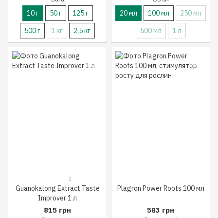
10 г
50 г
125 г
20 мл
100 мл
250 мл
500 г
1 кг
2,5 кг
500 мл
1 л
2
Guanokalong Extract Taste
Plagron Power Roots 100 мл
Improver 1 л
815 грн
583 грн