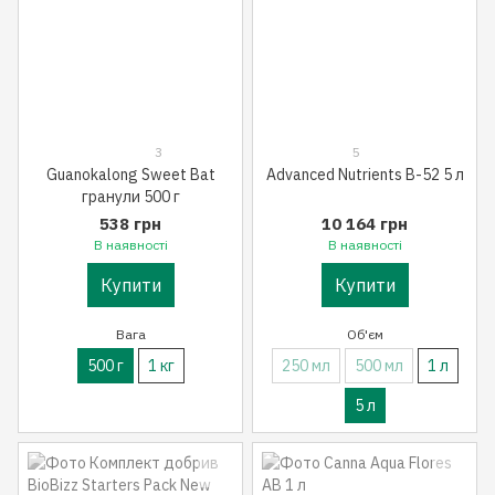
3
5
Guanokalong Sweet Bat
Advanced Nutrients B-52 5 л
гранули 500 г
538 грн
10 164 грн
В наявності
В наявності
Купити
Купити
Вага
Об'єм
500 г
1 кг
250 мл
500 мл
1 л
5 л