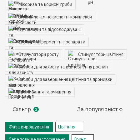
Мікориза та корисні гриби
Вітамінно-амінокислотні комплекси
Вуглеводи та підсолоджувачі
Ензими та ферментні препарати
Стимулятори росту
Стимулятори цвітіння
Засоби для захисту та відновлення рослин
Засоби для завершення цвітіння та промивки
Промивання та очищення
Фільтр
За популярністю
2
Фаза вирощування
Цвітіння
Середовище застосування
Ґрунт