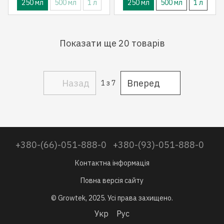
250 мл
500 мл
1 л
250 мл
500 мл
1 л
Показати ще 20 товарів
Назад
Вперед
1
з 7
+380-(66)-051-888-0
+380-(93)-051-888-0
Контактна інформація
Повна версія сайту
© Growtek, 2025. Усі права захищено.
Укр
Рус