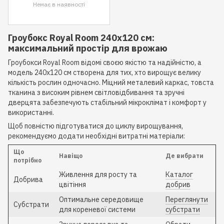
Немає в наявності
Гроубокс Royal Room 240x120 см:
максимальний простір для врожаю
Гроубокси Royal Room відомі своєю якістю та надійністю, а
модель 240x120 см створена для тих, хто вирощує велику
кількість рослин одночасно. Міцний металевий каркас, товста
тканина з високим рівнем світловідбивання та зручні
дверцята забезпечують стабільний мікроклімат і комфорт у
використанні.
Щоб повністю підготуватися до циклу вирощування,
рекомендуємо додати необхідні витратні матеріали:
Що
Навіщо
Де вибрати
потрібно
Живлення для росту та
Каталог
Добрива
цвітіння
добрив
Оптимальне середовище
Переглянути
Субстрати
для кореневої системи
субстрати