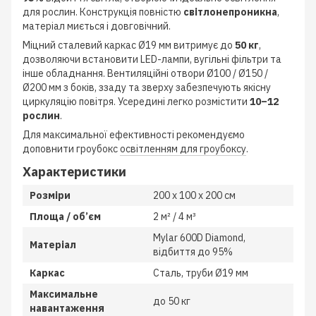
для рослин. Конструкція повністю
світлонепроникна
,
матеріал миється і довговічний.
Міцний сталевий каркас Ø19 мм витримує до
50 кг
,
дозволяючи встановити LED-лампи, вугільні фільтри та
інше обладнання. Вентиляційні отвори Ø100 / Ø150 /
Ø200 мм з боків, ззаду та зверху забезпечують якісну
циркуляцію повітря. Усередині легко розмістити
10–12
рослин
.
Для максимальної ефективності рекомендуємо
доповнити гроубокс
освітленням для гроубоксу
.
Характеристики
Розміри
200 x 100 x 200 см
Площа / об’єм
2 м² / 4 м³
Mylar 600D Diamond,
Матеріал
відбиття до 95%
Каркас
Сталь, труби Ø19 мм
Максимальне
до 50 кг
навантаження