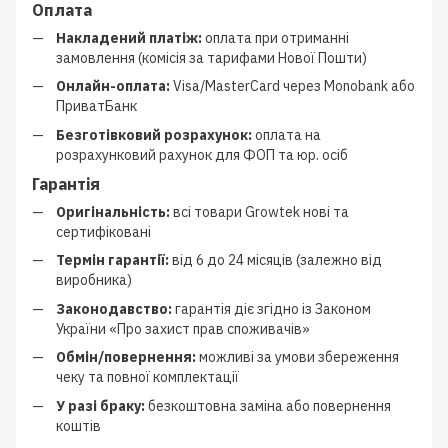
Оплата
Накладений платіж:
оплата при отриманні
замовлення (комісія за тарифами Нової Пошти)
Онлайн-оплата:
Visa/MasterCard через Monobank або
ПриватБанк
Безготівковий розрахунок:
оплата на
розрахунковий рахунок для ФОП та юр. осіб
Гарантія
Оригінальність:
всі товари Growtek нові та
сертифіковані
Термін гарантії:
від 6 до 24 місяців (залежно від
виробника)
Законодавство:
гарантія діє згідно із Законом
України «Про захист прав споживачів»
Обмін/повернення:
можливі за умови збереження
чеку та повної комплектації
У разі браку:
безкоштовна заміна або повернення
коштів