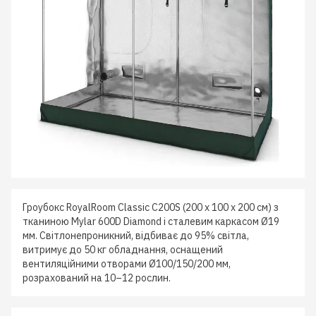
Гроубокс RoyalRoom Classic C200S (200 x 100 x 200 см) з
тканиною Mylar 600D Diamond і сталевим каркасом Ø19
мм. Світлонепроникний, відбиває до 95% світла,
витримує до 50 кг обладнання, оснащений
вентиляційними отворами Ø100/150/200 мм,
розрахований на 10–12 рослин.