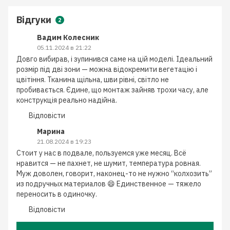
Відгуки
2
Вадим Колесник
05.11.2024 в 21:22
Довго вибирав, і зупинився саме на цій моделі. Ідеальний
розмір під дві зони — можна відокремити вегетацію і
цвітіння. Тканина щільна, шви рівні, світло не
пробивається. Єдине, що монтаж зайняв трохи часу, але
конструкція реально надійна.
Відповісти
Марина
21.08.2024 в 19:23
Стоит у нас в подвале, пользуемся уже месяц. Всё
нравится — не пахнет, не шумит, температура ровная.
Муж доволен, говорит, наконец-то не нужно “колхозить”
из подручных материалов 😄 Единственное — тяжело
переносить в одиночку.
Відповісти