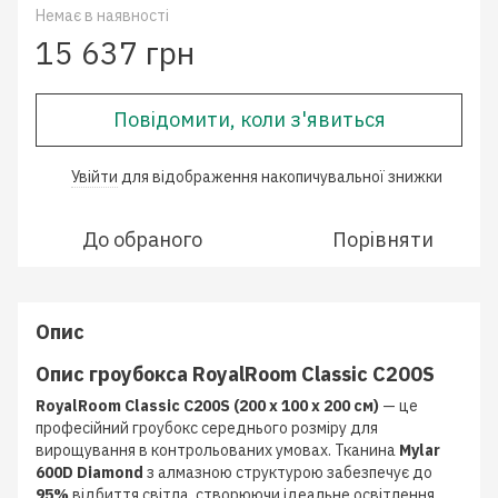
Немає в наявності
15 637 грн
Повідомити, коли з'явиться
Увійти
для відображення накопичувальної знижки
%
До обраного
Порівняти
Опис
Опис гроубокса RoyalRoom Classic C200S
RoyalRoom Classic C200S (200 x 100 x 200 см)
— це
професійний гроубокс середнього розміру для
вирощування в контрольованих умовах. Тканина
Mylar
600D Diamond
з алмазною структурою забезпечує до
95%
відбиття світла, створюючи ідеальне освітлення