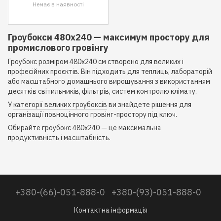
Немає в наявності
Гроубокси 480x240 — максимум простору для
промислового гровінгу
Гроубокс розміром 480x240 см створено для великих і
професійних проєктів. Він підходить для теплиць, лабораторій
або масштабного домашнього вирощування з використанням
десятків світильників, фільтрів, систем контролю клімату.
У
категорії великих гроубоксів
ви знайдете рішення для
організації повноцінного гровінг-простору під ключ.
Обирайте гроубокс 480x240 — це максимальна
продуктивність і масштабність.
+380-(66)-051-888-0
+380-(93)-051-888-0
Контактна інформація