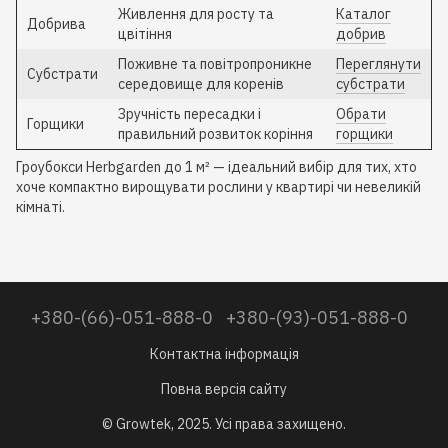
Живлення для росту та
Каталог
Добрива
цвітіння
добрив
Поживне та повітропроникне
Переглянути
Субстрати
середовище для коренів
субстрати
Зручність пересадки і
Обрати
Горщики
правильний розвиток коріння
горщики
Гроубокси Herbgarden до 1 м² — ідеальний вибір для тих, хто
хоче компактно вирощувати рослини у квартирі чи невеликій
кімнаті.
+380-(66)-051-888-0
+380-(93)-051-888-0
Контактна інформація
Повна версія сайту
© Growtek, 2025. Усі права захищено.