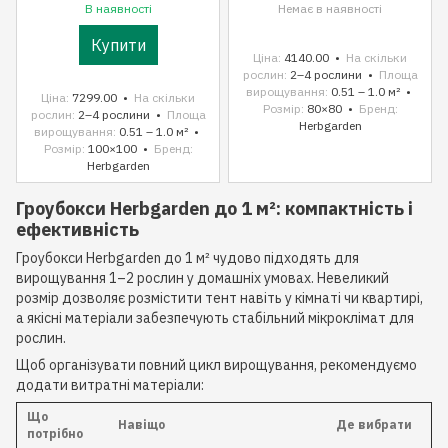
В наявності
Немає в наявності
Купити
Ціна
4140.00
На скільки
рослин
2–4 рослини
Площа
вирощування
0.51 – 1.0 м²
Ціна
7299.00
На скільки
Розмір
80×80
Бренд
рослин
2–4 рослини
Площа
Herbgarden
вирощування
0.51 – 1.0 м²
Розмір
100×100
Бренд
Herbgarden
Гроубокси Herbgarden до 1 м²: компактність і
ефективність
Гроубокси Herbgarden до 1 м² чудово підходять для
вирощування 1–2 рослин у домашніх умовах. Невеликий
розмір дозволяє розмістити тент навіть у кімнаті чи квартирі,
а якісні матеріали забезпечують стабільний мікроклімат для
рослин.
Щоб організувати повний цикл вирощування, рекомендуємо
додати витратні матеріали:
Що
Навіщо
Де вибрати
потрібно