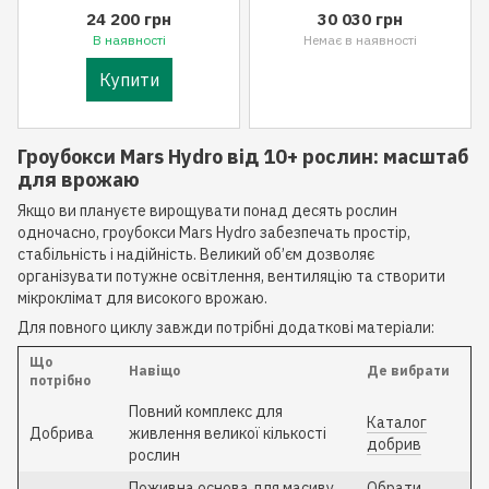
24 200 грн
30 030 грн
В наявності
Немає в наявності
Купити
Гроубокси Mars Hydro від 10+ рослин: масштаб
для врожаю
Якщо ви плануєте вирощувати понад десять рослин
одночасно, гроубокси Mars Hydro забезпечать простір,
стабільність і надійність. Великий об’єм дозволяє
організувати потужне освітлення, вентиляцію та створити
мікроклімат для високого врожаю.
Для повного циклу завжди потрібні додаткові матеріали:
Що
Навіщо
Де вибрати
потрібно
Повний комплекс для
Каталог
Добрива
живлення великої кількості
добрив
рослин
Поживна основа для масиву
Обрати