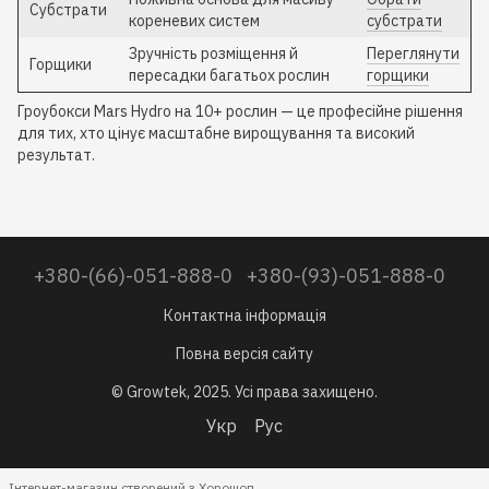
Субстрати
кореневих систем
субстрати
Зручність розміщення й
Переглянути
Горщики
пересадки багатьох рослин
горщики
Гроубокси Mars Hydro на 10+ рослин — це професійне рішення
для тих, хто цінує масштабне вирощування та високий
результат.
+380-(66)-051-888-0
+380-(93)-051-888-0
Контактна інформація
Повна версія сайту
© Growtek, 2025. Усі права захищено.
Укр
Рус
Інтернет-магазин створений з Хорошоп