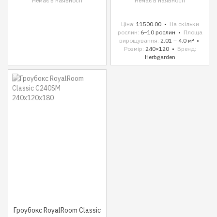
Немає в наявності
Немає в наявності
Ціна
11500.00
На скільки
рослин
6–10 рослин
Площа
вирощування
2.01 – 4.0 м²
Розмір
240×120
Бренд
Herbgarden
Гроубокс RoyalRoom Classic