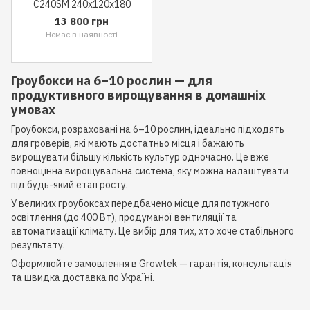
C240SM 240x120x180
13 800 грн
Немає в наявності
Гроубокси на 6–10 рослин — для
продуктивного вирощування в домашніх
умовах
Гроубокси, розраховані на 6–10 рослин, ідеально підходять
для гроверів, які мають достатньо місця і бажають
вирощувати більшу кількість культур одночасно. Це вже
повноцінна вирощувальна система, яку можна налаштувати
під будь-який етап росту.
У
великих гроубоксах
передбачено місце для потужного
освітлення (до 400 Вт), продуманої вентиляції та
автоматизації клімату. Це вибір для тих, хто хоче стабільного
результату.
Оформлюйте замовлення в Growtek — гарантія, консультація
та швидка доставка по Україні.