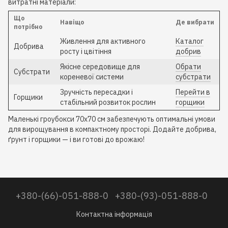
витратні матеріали:
Що
Навіщо
Де вибрати
потрібно
Живлення для активного
Каталог
Добрива
росту і цвітіння
добрив
Якісне середовище для
Обрати
Субстрати
кореневої системи
субстрати
Зручність пересадки і
Перейти в
Горщики
стабільний розвиток рослин
горщики
Маленькі гроубокси 70x70 см забезпечують оптимальні умови
для вирощування в компактному просторі. Додайте добрива,
ґрунт і горщики — і ви готові до врожаю!
+380-(66)-051-888-0
+380-(93)-051-888-0
Контактна інформація