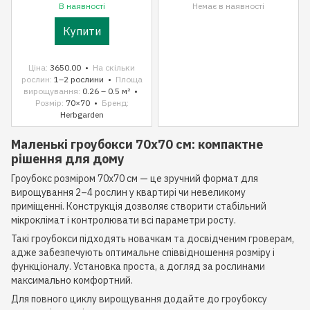
В наявності
Немає в наявності
Купити
Ціна
3650.00
На скільки
рослин
1–2 рослини
Площа
вирощування
0.26 – 0.5 м²
Розмір
70×70
Бренд
Herbgarden
Маленькі гроубокси 70x70 см: компактне
рішення для дому
Гроубокс розміром 70x70 см — це зручний формат для
вирощування 2–4 рослин у квартирі чи невеликому
приміщенні. Конструкція дозволяє створити стабільний
мікроклімат і контролювати всі параметри росту.
Такі гроубокси підходять новачкам та досвідченим гроверам,
адже забезпечують оптимальне співвідношення розміру і
функціоналу. Установка проста, а догляд за рослинами
максимально комфортний.
Для повного циклу вирощування додайте до гроубоксу