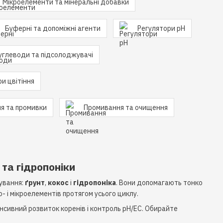
Мікроелементи та мінеральні добавки
Буферні та допоміжні агенти
Регулятори pH
углеводи та підсолоджувачі
и цвітіння
ня та промивки
Промивання та очищення
 та гідропоніки
щування:
ґрунт
,
кокос
і
гідропоніка
. Вони допомагають тонко
 і мікроелементів протягом усього циклу.
інтенсивний розвиток коренів і контроль pH/EC. Обирайте