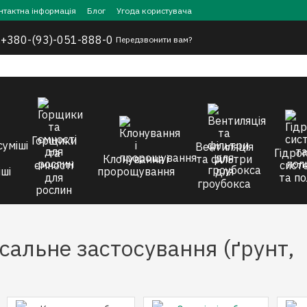
нтактна інформація
Блог
Угода користувача
,
+380-(93)-051-888-0
Передзвонити вам?
Горщики
Вентиляція
та
Гідроп
Клонування і
та фільтри
ємності
сист
ші
пророщування
для
для
та по
гроубокса
рослин
сальне застосування (ґрунт,