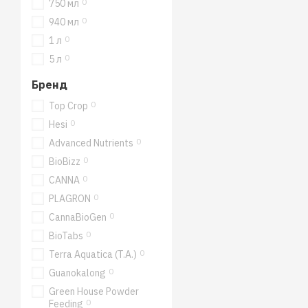
0
750 мл
0
940 мл
0
1 л
0
5 л
Бренд
0
Top Crop
0
Hesi
0
Advanced Nutrients
0
BioBizz
0
CANNA
0
PLAGRON
0
CannaBioGen
0
BioTabs
0
Terra Aquatica (T.A.)
0
Guanokalong
Green House Powder
0
Feeding