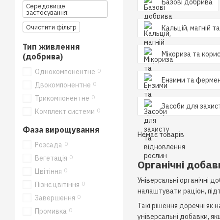
Базові добрива
Середовище
застосування:
Очистити фільтр
Кальцій, магній т
Тип живлення
Мікориза та корис
(добрива)
0
Однокомпонентне
Ензими та фермен
0
Двокомпонентне
0
Трикомпонентне
Засоби для захис
0
Комплект системи
Фаза вирощування
Немає товарів
0
Розсада
0
Вегетація
Органічні добав
0
Цвітіння
Універсальні органічні 
0
Пізнє цвітіння
налаштувати раціон, підт
0
Завершення
Такі рішення доречні як н
0
Промивка
універсальні добавки, як