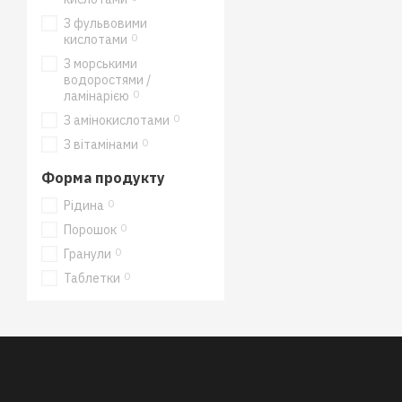
З фульвовими
0
кислотами
З морськими
водоростями /
0
ламінарією
0
З амінокислотами
0
З вітамінами
Форма продукту
0
Рідина
0
Порошок
0
Гранули
0
Таблетки