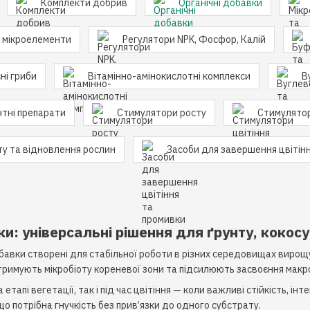
Комплекти добрив
Органічні добавки
а мікроелементи
Регулятори NPK, Фосфор, Калій
ні гриби
Вітамінно-амінокислотні комплекси
В
тні препарати
Стимулятори росту
Стимулятор
ту та відновлення рослин
Засоби для завершення цвітін
ки: універсальні рішення для ґрунту, кокосу
добавки створені для стабільної роботи в різних середовищах виро
римують мікробіоту кореневої зони та підсилюють засвоєння макро-
а етапі вегетації, так і під час цвітіння — коли важливі стійкість, 
що потрібна гнучкість без прив’язки до одного субстрату.