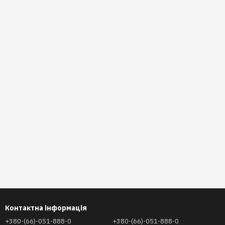
Контактна інформація
+380-(66)-051-888-0
+380-(66)-051-888-0