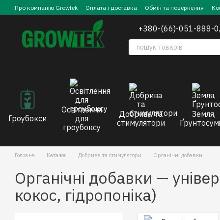
Перейти до основного контенту
Про компанію Growtek
Оплата і доставка
Обмін та повернення
Ко
+380-(66)-051-888-0
Освітлення
Добрива та
Земля,
Гроубокси
для
стимулятори
Ґрунтосумі
гроубоксу
Головна
Каталог
Добрива та стимулятори
Органічні добавки
Органічні добавки — універ
кокос, гідропоніка)