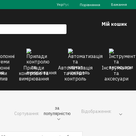
Укр
Рус
Бажання
Порівняння
Мій кошик
онні
Прилади
Автоматизація
Інструменти
еми
контролю та
та клімат-
та
лив
вимірювання
контроль
аксесуари
за
Відображення:
Сортування:
популярністю