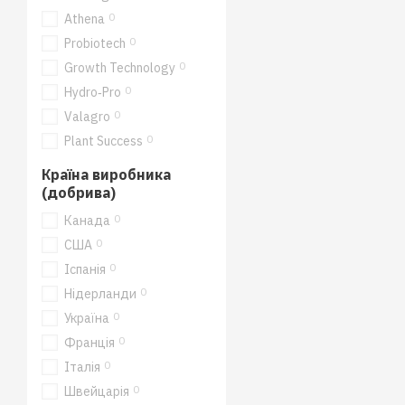
0
Athena
0
Probiotech
0
Growth Technology
0
Hydro‑Pro
0
Valagro
0
Plant Success
Країна виробника
(добрива)
0
Канада
0
США
0
Іспанія
0
Нідерланди
0
Україна
0
Франція
0
Італія
0
Швейцарія