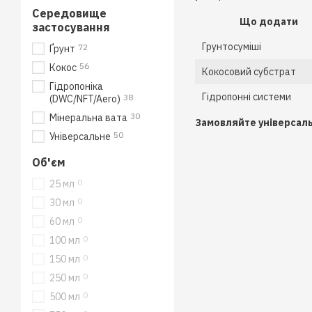
Середовище
Що додати
застосування
Грунтосуміші
72
Ґрунт
56
Кокос
Кокосовий субстрат
Гідропоніка
Гідропонні системи
38
(DWC/NFT/Aero)
30
Мінеральна вата
Замовляйте універсаль
50
Універсальне
Об'єм
0
25 мл
0
30 мл
0
60 мл
0
100 мл
0
150 мл
0
250 мл
0
500 мл