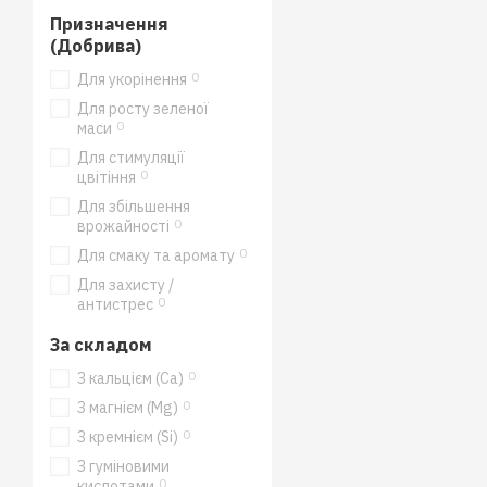
Призначення
(Добрива)
0
Для укорінення
Для росту зеленої
0
маси
Для стимуляції
0
цвітіння
Для збільшення
0
врожайності
0
Для смаку та аромату
Для захисту /
0
антистрес
За складом
0
З кальцієм (Ca)
0
З магнієм (Mg)
0
З кремнієм (Si)
З гуміновими
0
кислотами