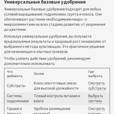
Универсальные базовые удобрения
Универсальные базовые удобрения подходят для любых
условий выращивания: гидропоники, грунта и кокоса. Они
обеспечивают растения необходимыми макро- и
микроэлементами на всех стадиях развития, от укоренения
до цветения.
Используя универсальные удобрения, вы получаете
предсказуемые результаты и здоровый рост независимо от
выбранного метода культивации. Это практичное решение
для начинающих и опытных гроверов.
Чтобы усилить действие удобрений, рекомендуем
дополнительно использовать:
Что
Где
Зачем
добавить
выбрать
Кокос или готовые смеси
Смотреть
Субстраты
для высокой урожайности
субстраты
Системы
Точный контроль питания и
Выбрать
гидропоники
влаги
систему
Горшки и
Удобное размещение
Смотреть
ёмкости
растений
горшки