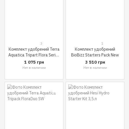
3
1
Комплект удобрений Terra
Комплект удобрений
Aquatica Tripart Flora Series
BioBizz Starters Pack New
SW по 1 л
1 075 грн
3 510 грн
Нет в наличии
Нет в наличии