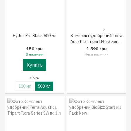
2
Hydro-Pro Black 500 мл
Комплект удобрений Terra
Aquatica Tripart Flora Series
HW по 1 л
150 грн
1 590 грн
В наличии
Нет в наличии
Купить
Об'єм
100 мл
500 мл