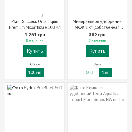
3
Plant Success Orca Liquid
Минеральное удобрение
Premium Micorrhizae 100 мл
МФК 1 кг (собственная
фасовка)
1 261 грн
382 грн
В наличии
В наличии
Купить
Купить
Об'єм
Вага
100 мл
500 г
1 кг