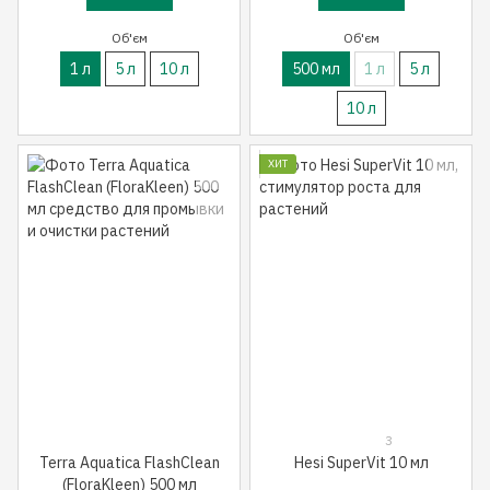
Об'єм
Об'єм
1 л
5 л
10 л
500 мл
1 л
5 л
10 л
ХИТ
3
Terra Aquatica FlashClean
Hesi SuperVit 10 мл
(FloraKleen) 500 мл