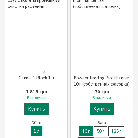
3
Canna D-Block 1 л
Powder feeding BioEnhancer
10 г (собственная фасовка)
1 815 грн
70 грн
В наличии
В наличии
Купить
Купить
Об'єм
Вага
1 л
10 г
50 г
125 г