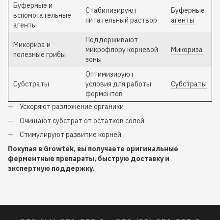
Буферные и
Стабилизируют
Буферные
вспомогательные
питательный раствор
агенты
агенты
Поддерживают
Микориза и
микрофлору корневой
Микориза
полезные грибы
зоны
Оптимизируют
Субстраты
условия для работы
Субстраты
ферментов
Ускоряют разложение органики
Очищают субстрат от остатков солей
Стимулируют развитие корней
Покупая в Growtek, вы получаете оригинальные
ферментные препараты, быструю доставку и
экспертную поддержку.