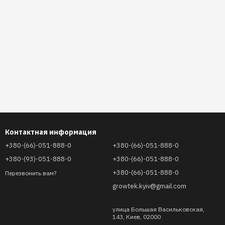
Контактная информация
+380-(66)-051-888-0
+380-(66)-051-888-0
+380-(93)-051-888-0
+380-(66)-051-888-0
+380-(66)-051-888-0
Перезвонить вам?
growtek.kyiv@gmail.com
улица Большая Васильковская,
143, Киев, 02000