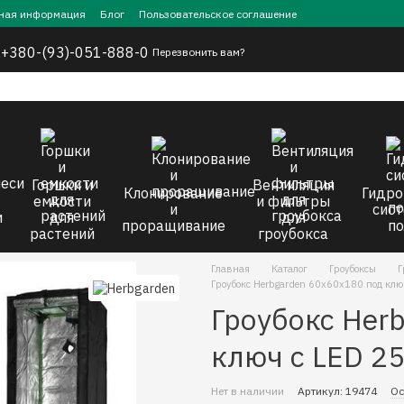
ная информация
Блог
Пользовательское соглашение
,
+380-(93)-051-888-0
Перезвонить вам?
Горшки и
Вентиляция
Клонирование
Гидро
емкости
и фильтры
и
сист
и
для
для
проращивание
по
растений
гроубокса
Главная
Каталог
Гроубоксы
Г
Гроубокс Herbgarden 60x60x180 под кл
Гроубокс Her
ключ с LED 2
Нет в наличии
Артикул: 19474
Ос