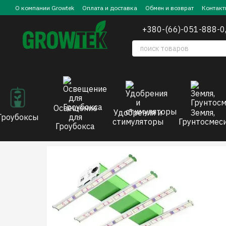
Перейти к основному контенту
О компании Growtek
Оплата и доставка
Обмен и возврат
Контакт
+380-(66)-051-888-0
Освещение
Удобрения и
Земля,
Гроубоксы
для
стимуляторы
Грунтосмес
Гроубокса