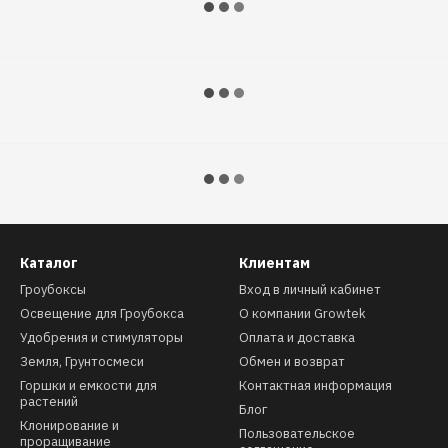
Каталог
Клиентам
Гроубоксы
Вход в личный кабинет
Освещение для Гроубокса
О компании Growtek
Удобрения и стимуляторы
Оплата и доставка
Земля, Грунтосмеси
Обмен и возврат
Горшки и емкости для
Контактная информация
растений
Блог
Клонирование и
Пользовательское
проращивание