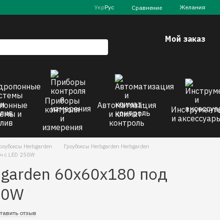
Укр
Рус
Желания
Сравнение
Мой заказ
Приборы
понные
Автоматизация
контроля
Инструмент
емы и
и климат-
и
и аксессуар
лив
контроль
измерения
роубоксы Herbgarden
Гроубоксы Herbgarden Herbgarden
юч с LED 250W
bgarden 60x60x180 под
50W
тавить отзыв