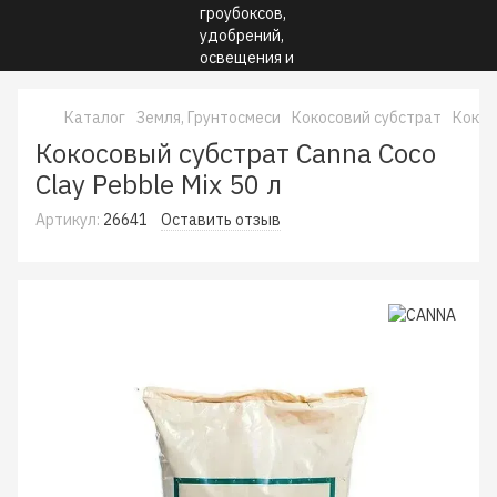
Каталог
Земля, Грунтосмеси
Кокосовий субстрат
Кокос
Кокосовый субстрат Canna Coco
Clay Pebble Mix 50 л
Артикул:
26641
Оставить отзыв