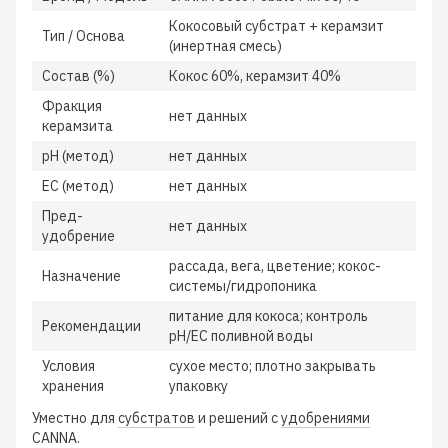
Кокосовый субстрат + керамзит
Тип / Основа
(инертная смесь)
Состав (%)
Кокос 60%, керамзит 40%
Фракция
нет данных
керамзита
pH (метод)
нет данных
EC (метод)
нет данных
Пред-
нет данных
удобрение
рассада, вега, цветение; кокос-
Назначение
системы/гидропоника
питание для кокоса; контроль
Рекомендации
pH/EC поливной воды
Условия
сухое место; плотно закрывать
хранения
упаковку
Уместно для
субстратов
и решений с
удобрениями
CANNA.