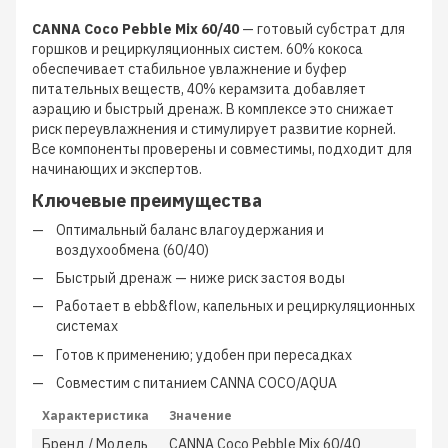
CANNA Coco Pebble Mix 60/40
— готовый субстрат для
горшков и рециркуляционных систем. 60% кокоса
обеспечивает стабильное увлажнение и буфер
питательных веществ, 40% керамзита добавляет
аэрацию и быстрый дренаж. В комплексе это снижает
риск переувлажнения и стимулирует развитие корней.
Все компоненты проверены и совместимы, подходит для
начинающих и экспертов.
Ключевые преимущества
Оптимальный баланс влагоудержания и
воздухообмена (60/40)
Быстрый дренаж — ниже риск застоя воды
Работает в ebb&flow, капельных и рециркуляционных
системах
Готов к применению; удобен при пересадках
Совместим с питанием CANNA COCO/AQUA
Характеристика
Значение
Бренд / Модель
CANNA Coco Pebble Mix 60/40