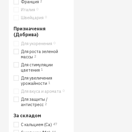
2
Франция
0
Италия
0
Швейцария
Призначення
(Добрива)
0
Для укоренения
Для роста зеленой
2
массы
Для стимуляции
1
цветения
Для увеличения
1
урожайности
0
Для вкуса и аромата
Для защиты /
2
антистресс
За складом
47
С кальцием (Ca)
44