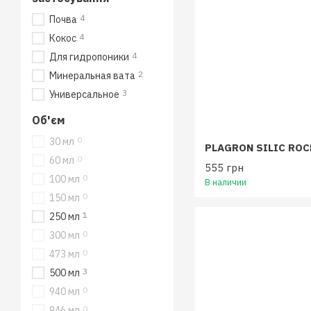
4
Почва
4
Кокос
4
Для гидропоники
2
Минеральная вата
3
Универсальное
Об'єм
0
30 мл
PLAGRON SILIC ROC
0
60 мл
555 грн
0
100 мл
В наличии
0
150 мл
1
250 мл
0
300 мл
0
473 мл
3
500 мл
0
940 мл
0
946 мл