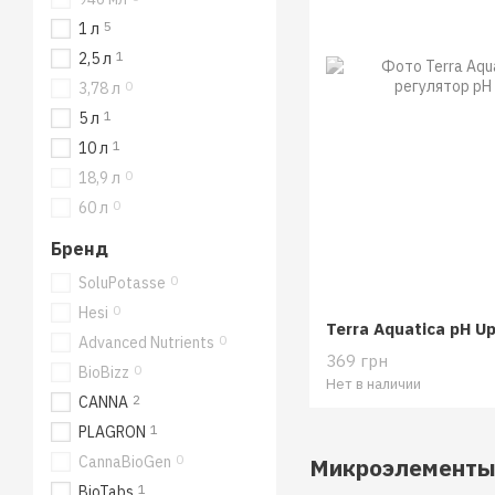
5
1 л
1
2,5 л
0
3,78 л
1
5 л
1
10 л
0
18,9 л
0
60 л
Бренд
0
SoluPotasse
0
Hesi
Terra Aquatica pH U
0
Advanced Nutrients
369 грн
0
BioBizz
Нет в наличии
2
CANNA
1
PLAGRON
0
Микроэлементы 
CannaBioGen
1
BioTabs