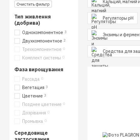
Кальций, магний 
Очистить фильтр
Тип живлення
Регуляторы pH
(добрива)
3
Однокомпонентное
Энзимы и фермен
2
Двухкомпонентное
0
Трехкомпонентное
Средства для за
0
Комплект системы
Фаза вирощування
0
Рассада
3
Вегетация
3
Цветение
0
Позднее цветение
0
Дозрівання
0
Промывка
Середовище
застосування