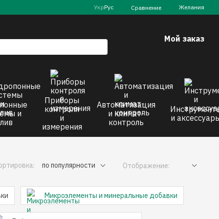
Укр
Рус
Желания
Сравнение
Мой заказ
Приборы
понные
Автоматизация
контроля
Инструмент
емы и
и климат-
и
и аксессуар
лив
контроль
измерения
ортировка:
по популярности
Отображение:
вки
Микроэлементы и минеральные добавки