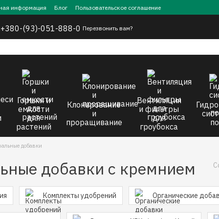
ная информация
Блог
Пользовательское соглашение
,
+380-(93)-051-888-0
Перезвонить вам?
Горшки и
Вентиляция
Клонирование
Гидро
емкости
и фильтры
и
сист
и
для
для
проращивание
по
растений
гроубокса
ральные добавки
ьные добавки с кремнием
С
ия
Комплекты удобрений
Органические доба