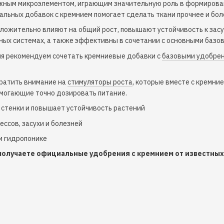
важным микроэлементом, играющим значительную роль в формирова
альных добавок с кремнием помогает сделать ткани прочнее и бол
ложительно влияют на общий рост, повышают устойчивость к засу
онных системах, а также эффективны в сочетании с основными баз
ия рекомендуем сочетать кремниевые добавки с
базовыми удобре
ратить внимание на
стимуляторы роста
, которые вместе с кремни
омогающие точно дозировать питание.
 стенки и повышает устойчивость растений
ссов, засухи и болезней
и гидропонике
 получаете официальные удобрения с кремнием от известных