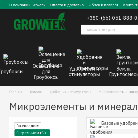
Перейти к основному контенту
О компании Growtek
Оплата и доставка
Обмен и возврат
Контакт
+380-(66)-051-888-0
Освещение
Удобрения и
Земля,
Гроубоксы
для
стимуляторы
Грунтосмес
Гроубокса
Главная
Каталог
Удобрения и стимуляторы
Микроэлементы и мине
Микроэлементы и минерал
Базовые удобрен
За складом:
С кремнием (Si)