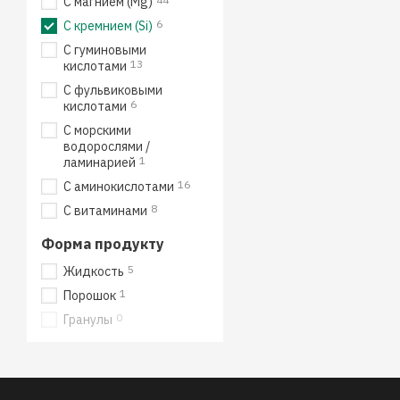
С магнием (Mg)
6
С кремнием (Si)
С гуминовыми
13
кислотами
С фульвиковыми
6
кислотами
С морскими
водорослями /
1
ламинарией
16
С аминокислотами
8
С витаминами
Форма продукту
5
Жидкость
1
Порошок
0
Гранулы