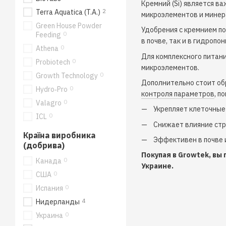
Кремний (Si) является 
2
Terra Aquatica (T.A.)
микроэлементов и минер
Green House Powder
Удобрения с кремнием по
0
Feeding
в почве, так и в гидроп
0
Athena
Для комплексного питан
0
Probiotech
микроэлементов.
0
Growth Technology
Дополнительно стоит об
0
Hydro‑Pro
контроля параметров
, п
0
Valagro
Укрепляет клеточные
0
ICL
Снижает влияние стре
Країна виробника
Эффективен в почве 
(добрива)
Покупая в Growtek, вы
0
Канада
Украине.
0
США
0
Испания
4
Нидерланды
0
Украина