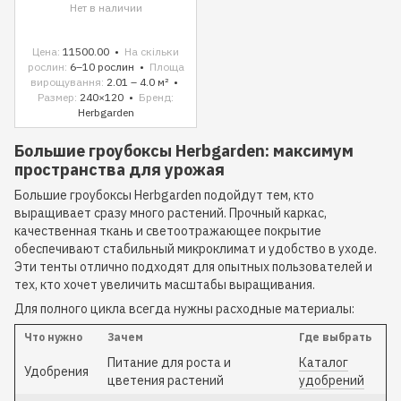
Нет в наличии
Цена
11500.00
На скільки
рослин
6–10 рослин
Площа
вирощування
2.01 – 4.0 м²
Размер
240×120
Бренд
Herbgarden
Большие гроубоксы Herbgarden: максимум
пространства для урожая
Большие гроубоксы Herbgarden подойдут тем, кто
выращивает сразу много растений. Прочный каркас,
качественная ткань и светоотражающее покрытие
обеспечивают стабильный микроклимат и удобство в уходе.
Эти тенты отлично подходят для опытных пользователей и
тех, кто хочет увеличить масштабы выращивания.
Для полного цикла всегда нужны расходные материалы:
Что нужно
Зачем
Где выбрать
Питание для роста и
Каталог
Удобрения
цветения растений
удобрений