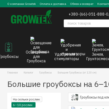
Перейти к основному контенту
О компании Growtek
Оплата и доставка
Обмен и возврат
Контакт
+380-(66)-051-888-0
Освещение
Удобрения и
Земля,
Гроубоксы
для
стимуляторы
Грунтосмес
Гроубокса
Главная
Каталог
Гроубоксы
Большие Гроубоксы (от 120 см)
Большие гроубоксы на 6–1
Гроубоксы под кл
На скільки рослин:
6–10 рослин