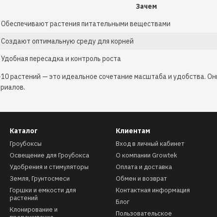
Зачем
Обеспечивают растения питательными веществами
Создают оптимальную среду для корней
Удобная пересадка и контроль роста
–10 растений — это идеальное сочетание масштаба и удобства. Он
риалов.
Каталог
Клиентам
Гроубоксы
Вход в личный кабинет
Освещение для Гроубокса
О компании Growtek
Удобрения и стимуляторы
Оплата и доставка
Земля, Грунтосмеси
Обмен и возврат
Горшки и емкости для
Контактная информация
растений
Блог
Клонирование и
Пользовательское