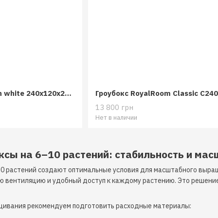
Гроубокс Herbgarden white 240x120x200 см
13 800 грн
Нет в наличии
ксы на 6–10 растений: стабильность и мас
10 растений создают оптимальные условия для масштабного выр
ю вентиляцию и удобный доступ к каждому растению. Это решение 
щивания рекомендуем подготовить расходные материалы: