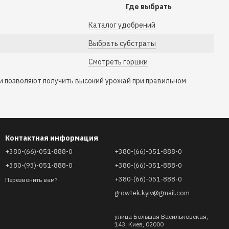
Где выбрать
Каталог удобрений
Выбрать субстраты
Смотреть горшки
и позволяют получить высокий урожай при правильном
Контактная информация
+380-(66)-051-888-0
+380-(66)-051-888-0
+380-(93)-051-888-0
+380-(66)-051-888-0
+380-(66)-051-888-0
Перезвонить вам?
growtek.kyiv@gmail.com
улица Большая Васильковская,
143, Киев, 02000