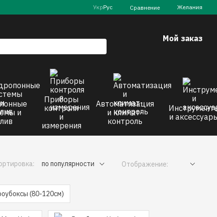
Укр
Рус
Желания
Сравнение
Мой заказ
Приборы
понные
Автоматизация
контроля
Инструмент
емы и
и климат-
и
и аксессуар
лив
контроль
измерения
ортировка:
по популярности
Отображение:
роубоксы (80-120см)