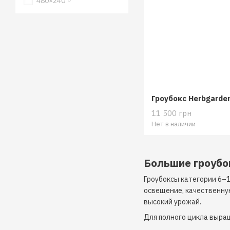
480×240
11 500 грн
Нет в наличии
Большие гроубо
Гроубоксы категории 6–
освещение, качественну
высокий урожай.
Для полного цикла выра