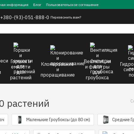
ная информация
Блог
Пользовательское соглашение
,
+380-(93)-051-888-0
Перезвонить вам?
Горшки и
Вентиляция
Клонирование
Гидро
емкости
и фильтры
и
сист
и
для
для
проращивание
по
растений
гроубокса
0 растений
С
юч
Маленькие Гроубоксы (до 80 см)
Средние Г