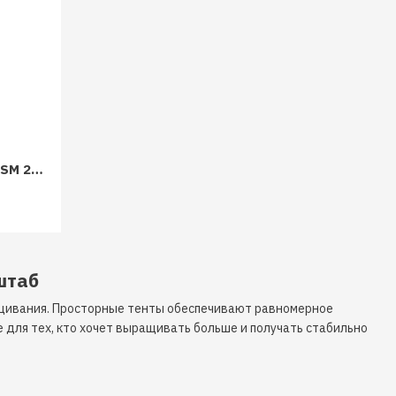
Гроубокс RoyalRoom Classic C240SM 240x120x180
штаб
ащивания. Просторные тенты обеспечивают равномерное
для тех, кто хочет выращивать больше и получать стабильно