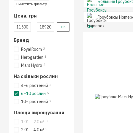
Большие Гроубокс
Очистить фильтр
Цена, грн
Гроубоксы Homeb
От Цена, грн
До Цена, грн
OK
Бренд
2
RoyalRoom
1
Herbgarden
2
Mars Hydro
На скільки рослин
2
4–6 растений
5
6–10 рослин
7
10+ растений
Площа вирощування
0
1.01 – 2.0 м²
5
2.01 – 4.0 м²