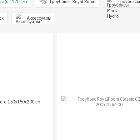
ы (от 120 см)
Гроубоксы Royal Room
Гроубоксы
ox
Аксессуары