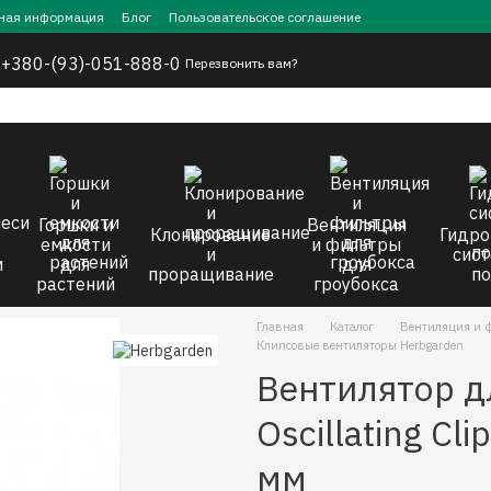
ная информация
Блог
Пользовательское соглашение
,
+380-(93)-051-888-0
Перезвонить вам?
Горшки и
Вентиляция
Клонирование
Гидро
емкости
и фильтры
и
сист
и
для
для
проращивание
по
растений
гроубокса
Главная
Каталог
Вентиляция и ф
Клипсовые вентиляторы Herbgarden
Вентилятор д
Oscillating Cl
мм