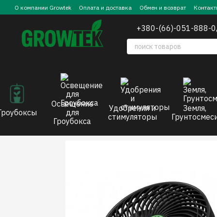
Перейти к основному контенту
О компании Growtek
Оплата и доставка
Обмен и возврат
Контакт
+380-(66)-051-888-0
Освещение
Удобрения и
Земля,
Гроубоксы
для
стимуляторы
Грунтосмес
Гроубокса