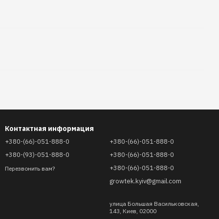
Контактная информация
+380-(66)-051-888-0
+380-(66)-051-888-0
+380-(93)-051-888-0
+380-(66)-051-888-0
+380-(66)-051-888-0
Перезвонить вам?
growtek.kyiv@gmail.com
улица Большая Васильковская,
143, Киев, 02000