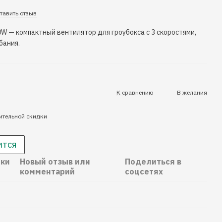
тавить отзыв
 10W — компактный вентилятор для гроубокса с 3 скоростями,
бания.
К сравнению
В желания
ительной скидки
ится
ики
Новый отзыв или
Поделиться в
комментарий
соцсетях