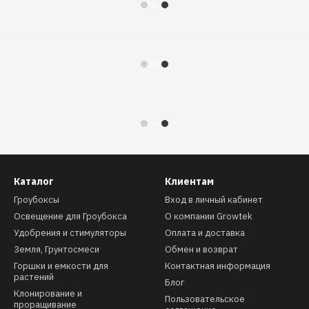
Каталог
Клиентам
Гроубоксы
Вход в личный кабинет
Освещение для Гроубокса
О компании Growtek
Удобрения и стимуляторы
Оплата и доставка
Земля, Грунтосмеси
Обмен и возврат
Горшки и емкости для
Контактная информация
растений
Блог
Клонирование и
Пользовательское
проращивание