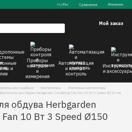
Укр
Рус
Желания
Сравнение
Мой заказ
Приборы
понные
Автоматизация
контроля
Инструмент
емы и
и климат-
и
и аксессуар
лив
контроль
измерения
ильтры для гроубокса
Вентиляторы
Клипсовые вентиляторы
Вентилятор для обдува Herbgarden Oscillating Clip Fan 10 Вт 3 Speed Ø150 мм
ля обдува Herbgarden
ip Fan 10 Вт 3 Speed Ø150