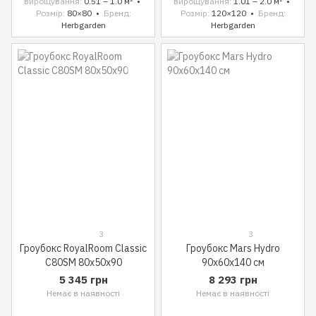
вирощування
0.51 – 1.0 м²
вирощування
1.01 – 2.0 м²
Розмір
80×80
Бренд
Розмір
120×120
Бренд
Herbgarden
Herbgarden
3
3
Гроубокс RoyalRoom Classic
Гроубокс Mars Hydro
C80SM 80x50x90
90x60x140 см
5 345 грн
8 293 грн
Немає в наявності
Немає в наявності