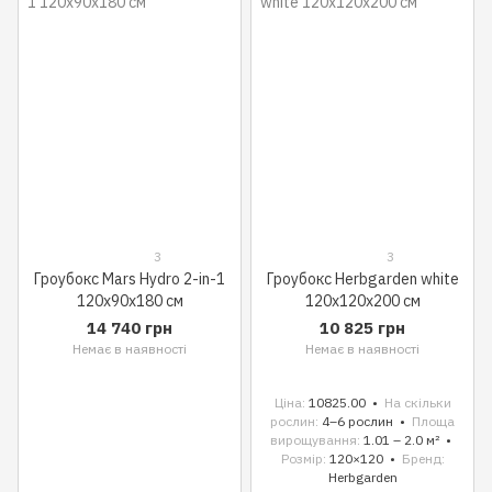
3
3
Гроубокс Mars Hydro 2-in-1
Гроубокс Herbgarden white
120x90x180 см
120x120x200 см
14 740 грн
10 825 грн
Немає в наявності
Немає в наявності
Ціна
10825.00
На скільки
рослин
4–6 рослин
Площа
вирощування
1.01 – 2.0 м²
Розмір
120×120
Бренд
Herbgarden