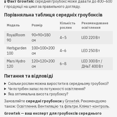
🧪
Факт Growtek:
середній гроубокс може давати до 400–600
г продукції на цикл за правильного догляду.
Порівняльна таблиця середніх гроубоксів
Кількість
Рекомендоване
Модель
Розмір
рослин
освітлення
RoyalRoom
90×90×180
4–5
LED 220 Вт
90
см
Herbgarden
100×100×200
4–6
LED 250 Вт
100
см
Mars Hydro
120×120×200
LED 300 Вт /
6–8
120
см
ДНаТ 400 Вт
Питання та відповіді
Скільки рослин можна виростити в середньому гроубоксі?
Чи потрібен запас по потужності освітлення?
Яка оптимальна висота гроубоксу?
Замовляйте
середні гроубокси
у
Growtek
. Рекомендуємо
також:
Освітлення
,
Вентиляцію та фільтри
,
Клімат-контроль
.
Growtek — ваш експерт для гроубоксів середнього