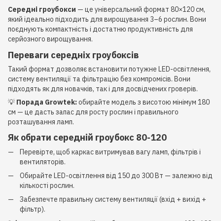
Середні гроубокси
— це універсальний формат 80×120 см,
який ідеально підходить для вирощування 3–6 рослин. Вони
поєднують компактність і достатню продуктивність для
серйозного вирощування.
Переваги середніх гроубоксів
Такий формат дозволяє встановити потужне LED-освітлення,
систему вентиляції та фільтрацію без компромісів. Вони
підходять як для новачків, так і для досвідчених гроверів.
💡
Порада Growtek:
обирайте модель з висотою мінімум 180
см — це дасть запас для росту рослин і правильного
розташування ламп.
Як обрати середній гроубокс 80-120
Перевірте, щоб каркас витримував вагу ламп, фільтрів і
вентиляторів.
Обирайте LED-освітлення від 150 до 300 Вт — залежно від
кількості рослин.
Забезпечте правильну систему вентиляції (вхід + вихід +
фільтр).