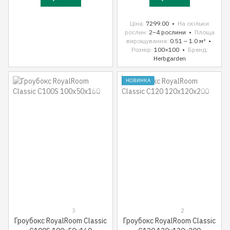
Ціна
7299.00
На скільки
рослин
2–4 рослини
Площа
вирощування
0.51 – 1.0 м²
Розмір
100×100
Бренд
Herbgarden
НОВИНКА
3
2
Гроубокс RoyalRoom Classic
Гроубокс RoyalRoom Classic