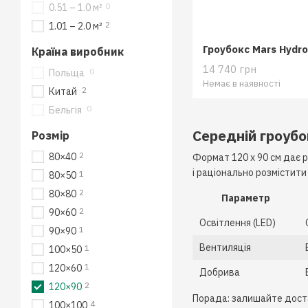
0
0.51 – 1.0 м²
2
1.01 – 2.0 м²
Країна виробник
14 740 грн
0
Польща
Немає в наявності
2
Китай
0
Бельгія
Середній гроубо
Розмір
2
80×40
Формат 120 x 90 см дає 
і раціонально розмістити
1
80×50
2
80×80
Параметр
2
90×60
Освітлення (LED)
1
90×90
Вентиляція
1
100×50
1
120×60
Добрива
2
120×90
Порада: залишайте доста
4
100×100