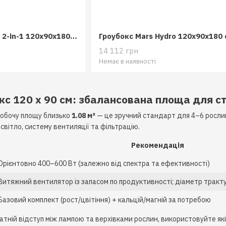
Гроубокс Mars Hydro 2-in-1 120x90x180 см
Гроубокс Mars Hydro 120x90x180 
14 112 грн
Немає в наявності
кс 120 x 90 см: збалансована площа для ст
робочу площу близько
1.08 м²
— це зручний стандарт для 4–6 рослин
 світло, систему вентиляції та фільтрацію.
Рекомендація
Орієнтовно 400–600 Вт (залежно від спектра та ефективності)
Витяжний вентилятор із запасом по продуктивності; діаметр тракт
Базовий комплект (рост/цвітіння) + кальцій/магній за потребою
тній відступ між лампою та верхівками рослин, використовуйте як