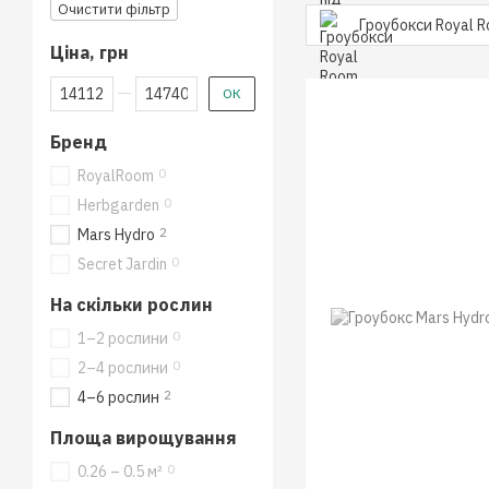
Очистити фільтр
Гроубокси Royal 
Ціна, грн
Від Ціна, грн
До Ціна, грн
ОК
Бренд
0
RoyalRoom
0
Herbgarden
2
Mars Hydro
0
Secret Jardin
На скільки рослин
0
1–2 рослини
0
2–4 рослини
2
4–6 рослин
Площа вирощування
0
0.26 – 0.5 м²