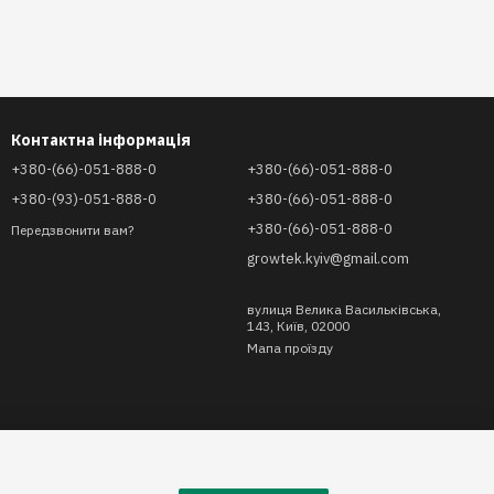
Контактна інформація
+380-(66)-051-888-0
+380-(66)-051-888-0
+380-(93)-051-888-0
+380-(66)-051-888-0
+380-(66)-051-888-0
Передзвонити вам?
growtek.kyiv@gmail.com
вулиця Велика Васильківська,
143, Київ, 02000
Мапа проїзду