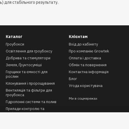
ь) для стабільного результату.
Каталог
Клієнтам
Гроубокси
Вхід до кабінету
Освітлення для гроубоксу
Про компанію Growtek
Добрива та стимулятори
Оплата і доставка
Земля, Ґрунтосуміші
Обмін та повернення
Горщики та ємності для
Контактна інформація
рослин
Блог
Клонування і пророщування
Угода користувача
Вентиляція та фільтри для
гроубокса
Ми в соцмережах
Гідропонні системи та полив
Прилади контролю та
вимірювання
Автоматизація та клімат-
контроль