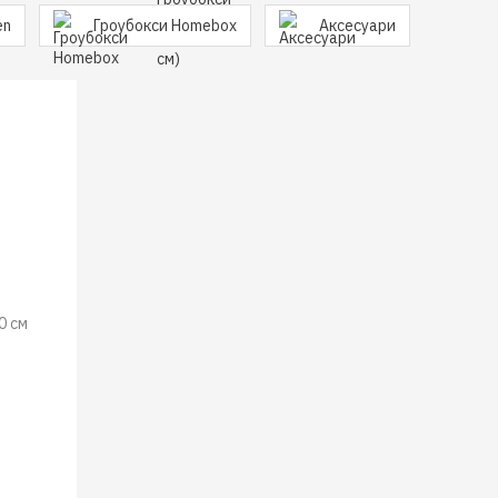
en
Гроубокси Homebox
Аксесуари