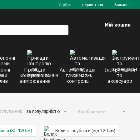
Укр
Рус
Бажання
Порівняння
Мій кошик
онні
Прилади
Автоматизація
Інструменти
еми
контролю та
та клімат-
та
лив
вимірювання
контроль
аксесуари
ортування:
за популярністю
Відображення:
окси (80-120см)
Великі Гроубокси (від 120 см)