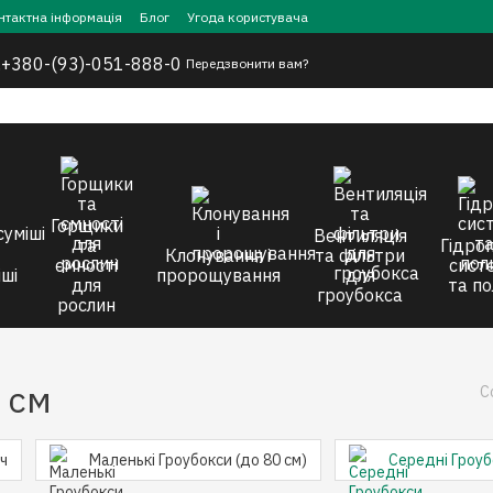
нтактна інформація
Блог
Угода користувача
,
+380-(93)-051-888-0
Передзвонити вам?
Горщики
Вентиляція
та
Гідроп
Клонування і
та фільтри
ємності
сист
ші
пророщування
для
для
та по
гроубокса
рослин
 см
С
ч
Маленькі Гроубокси (до 80 см)
Середні Гроуб