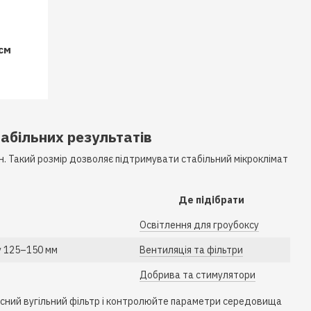
см
абільних результатів
. Такий розмір дозволяє підтримувати стабільний мікроклімат
Де підібрати
Освітлення для гроубоксу
у 125–150 мм
Вентиляція та фільтри
Добрива та стимулятори
існий вугільний фільтр і контролюйте параметри середовища