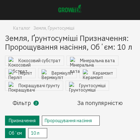
Каталог
Земля, Ґрунтосуміші
Земля, Ґрунтосуміші Призначення:
Пророщування насіння, Обʼєм: 10 л
Кокосовий субстрат
Мінеральна вата
Перліт
Вермікуліт
Керамзит
Покращувачі ґрунту
Грунтосуміші
Фільтр
За популярністю
2
Призначення
Пророщування насіння
Обʼєм
10 л