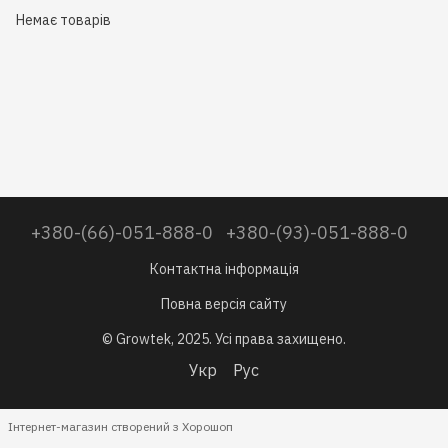
Немає товарів
+380-(66)-051-888-0
+380-(93)-051-888-0
Контактна інформація
Повна версія сайту
© Growtek, 2025. Усі права захищено.
Укр
Рус
Інтернет-магазин створений з Хорошоп