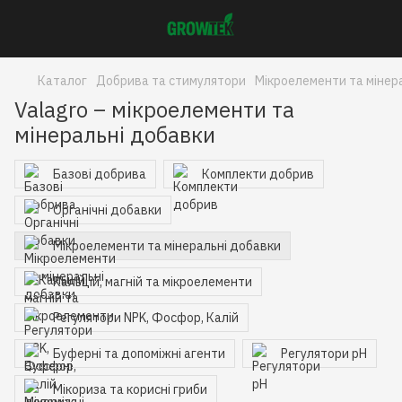
Каталог
Добрива та стимулятори
Мікроелементи та мінер
Valagro – мікроелементи та
мінеральні добавки
Базові добрива
Комплекти добрив
Органічні добавки
Мікроелементи та мінеральні добавки
Кальцій, магній та мікроелементи
Регулятори NPK, Фосфор, Калій
Буферні та допоміжні агенти
Регулятори pH
Мікориза та корисні гриби