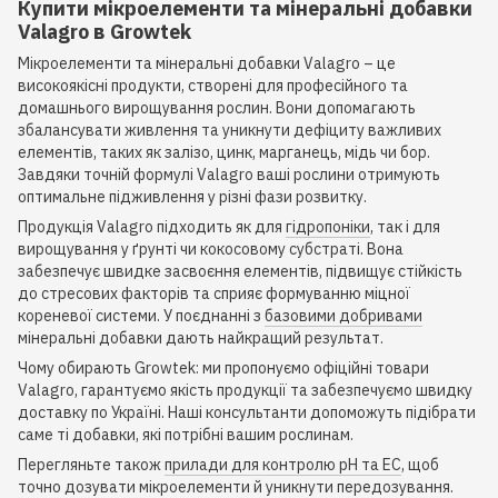
Купити мікроелементи та мінеральні добавки
Valagro в Growtek
Мікроелементи та мінеральні добавки Valagro – це
високоякісні продукти, створені для професійного та
домашнього вирощування рослин. Вони допомагають
збалансувати живлення та уникнути дефіциту важливих
елементів, таких як залізо, цинк, марганець, мідь чи бор.
Завдяки точній формулі Valagro ваші рослини отримують
оптимальне підживлення у різні фази розвитку.
Продукція Valagro підходить як для
гідропоніки
, так і для
вирощування у ґрунті чи кокосовому субстраті. Вона
забезпечує швидке засвоєння елементів, підвищує стійкість
до стресових факторів та сприяє формуванню міцної
кореневої системи. У поєднанні з
базовими добривами
мінеральні добавки дають найкращий результат.
Чому обирають Growtek: ми пропонуємо офіційні товари
Valagro, гарантуємо якість продукції та забезпечуємо швидку
доставку по Україні. Наші консультанти допоможуть підібрати
саме ті добавки, які потрібні вашим рослинам.
Перегляньте також
прилади для контролю pH та EC
, щоб
точно дозувати мікроелементи й уникнути передозування.