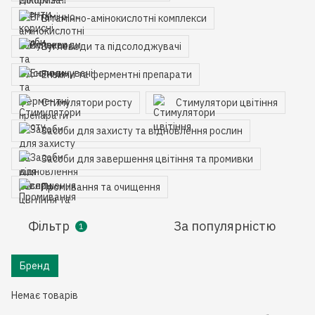
Вітамінно-амінокислотні комплекси
Вуглеводи та підсолоджувачі
Ензими та ферментні препарати
Стимулятори росту
Стимулятори цвітіння
Засоби для захисту та відновлення рослин
Засоби для завершення цвітіння та промивки
Промивання та очищення
Фільтр
За популярністю
1
Бренд
Немає товарів