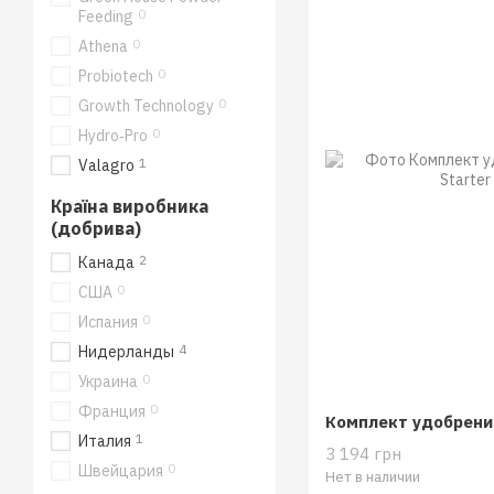
0
Feeding
0
Athena
0
Probiotech
0
Growth Technology
0
Hydro‑Pro
1
Valagro
Країна виробника
(добрива)
2
Канада
0
США
0
Испания
4
Нидерланды
0
Украина
0
Франция
1
Италия
3 194 грн
0
Швейцария
Нет в наличии