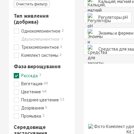
Кальций, магний 
Очистить фильтр
Тип живлення
Регуляторы pH
(добрива)
2
Однокомпонентное
Энзимы и фермен
0
Двухкомпонентное
2
Трехкомпонентное
Средства для за
2
Комплект системы
Фаза вирощування
7
Рассада
60
Вегетация
64
Цветение
13
Позднее цветение
5
Дозрівання
2
Промывка
Середовище
застосування