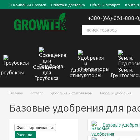
Перейти к основному контенту
О компании Growtek
Оплата и доставка
Обмен и возврат
Контакт
+380-(66)-051-888-0
Освещение
Удобрения и
Земля,
Гроубоксы
для
стимуляторы
Грунтосмес
Гроубокса
Главная
Каталог
Удобрения и стимуляторы
Базовые удобрения
Базовые удобрения для ра
Базовые удобрен
Фаза вирощування:
Рассада