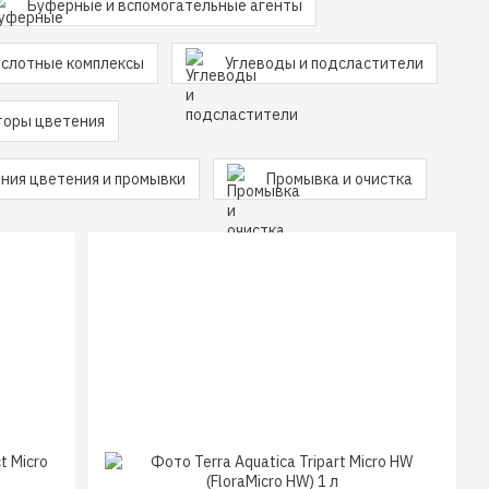
Буферные и вспомогательные агенты
слотные комплексы
Углеводы и подсластители
торы цветения
ния цветения и промывки
Промывка и очистка