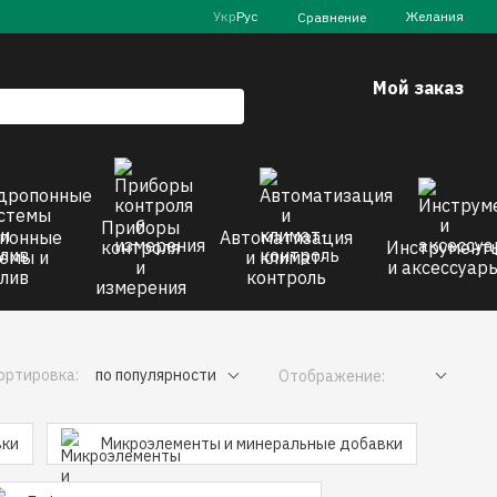
Укр
Рус
Желания
Сравнение
Мой заказ
Приборы
понные
Автоматизация
контроля
Инструмент
емы и
и климат-
и
и аксессуар
лив
контроль
измерения
ортировка:
по популярности
Отображение:
вки
Микроэлементы и минеральные добавки