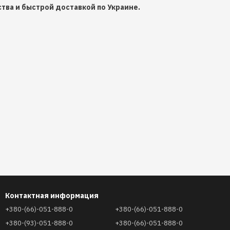
ства и быстрой доставкой по Украине.
Контактная информация
+380-(66)-051-888-0
+380-(66)-051-888-0
+380-(93)-051-888-0
+380-(66)-051-888-0