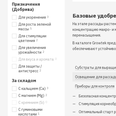
Призначення
(Добрива)
Базовые удобре
3
Для укоренения
На этапе рассады расте
Для роста зеленой
5
массы
концентрацию макро- и 
перенасыщения.
Для стимуляции
2
цветения
В каталоге Growtek пре
Для увеличения
обеспечивают устойчиво
2
урожайности
0
Для вкуса и аромата
Для защиты /
Субстраты для выращи
2
антистресс
Освещение для расса
За складом
Приборы для контроля
3
С кальцием (Ca)
2
С магнием (Mg)
Безопасная концентр
0
С кремнием (Si)
Стимуляция корнеоб
С гуминовыми
Оптимальный старт р
1
кислотами