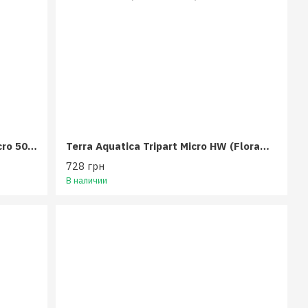
Advanced Nutrients pH Perfect Micro 500 мл
Terra Aquatica Tripart Micro HW (FloraMicro HW) 1 л
728 грн
В наличии