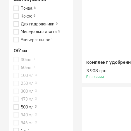
6
Почва
6
Кокос
6
Для гидропоники
5
Минеральная вата
5
Универсальное
Об'єм
0
30 мл
0
60 мл
3 908 грн
0
100 мл
В наличии
0
250 мл
0
300 мл
0
473 мл
3
500 мл
0
940 мл
0
946 мл
4
1 л