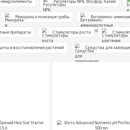
и микроэлементы
Регуляторы NPK, Фосфор, Калий
Микориза и полезные грибы
Витаминно-аминоки
тные препараты
Стимуляторы роста
Стимуля
щиты и восстановления растений
Средства для заверше