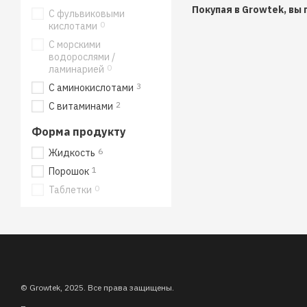
Покупая в Growtek, вы
С фульвиковыми
0
кислотами
С морскими
водорослями /
0
ламинарией
3
С аминокислотами
2
С витаминами
Форма продукту
6
Жидкость
1
Порошок
0
Таблетки
© Growtek, 2025. Все права защищены.