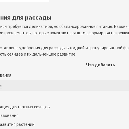
ния для рассады
ниям требуется деликатное, но сбалансированное питание. Базов
микроэлементов, которые помогают сеянцам сформировать крепкую
дставлены удобрения для рассады в жидкой и гранулированной фор
сть сеянцев и их дальнейшее развитие.
Что добавить
вания
ды
ация для нежных сеянцев
разования
азвития растений