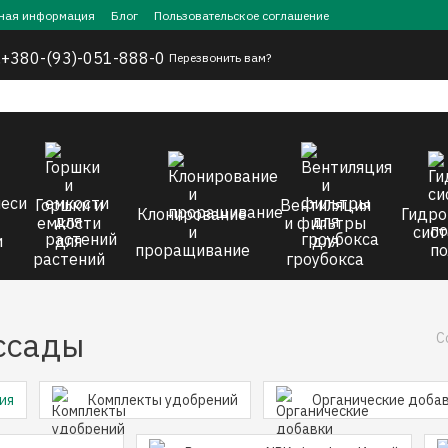
ная информация
Блог
Пользовательское соглашение
,
+380-(93)-051-888-0
Перезвонить вам?
Горшки и
Вентиляция
Клонирование
Гидро
емкости
и фильтры
и
сист
и
для
для
проращивание
по
растений
гроубокса
ссады
С
ия
Комплекты удобрений
Органические доба