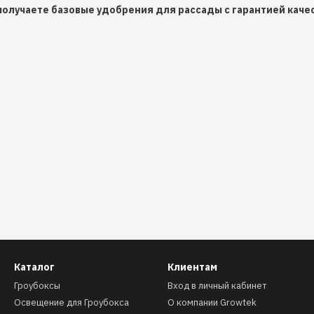
 получаете базовые удобрения для рассады с гарантией каче
Каталог
Клиентам
Гроубоксы
Вход в личный кабинет
Освещение для Гроубокса
О компании Growtek