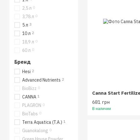
0
2,5 л
0
3,78 л
3
5 л
2
10 л
0
18,9 л
0
60 л
Бренд
2
Hesi
2
Advanced Nutrients
0
BioBizz
Canna Start Fertiliz
1
CANNA
681 грн
0
PLAGRON
В наличии
0
BioTabs
1
Terra Aquatica (T.A.)
0
Guanokalong
Green House Powder