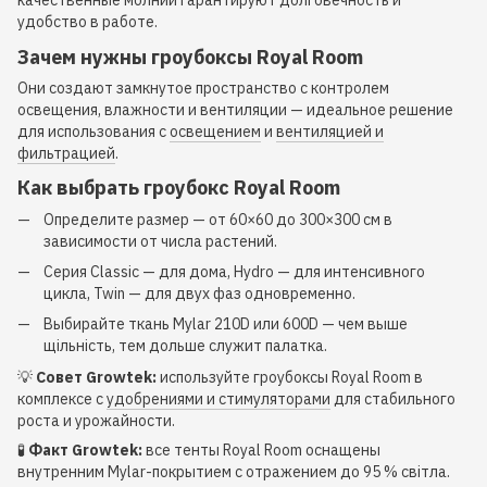
качественные молнии гарантируют долговечность и
удобство в работе.
Зачем нужны гроубоксы Royal Room
Они создают замкнутое пространство с контролем
освещения, влажности и вентиляции — идеальное решение
для использования с
освещением
и
вентиляцией и
фильтрацией
.
Как выбрать гроубокс Royal Room
Определите размер — от 60×60 до 300×300 см в
зависимости от числа растений.
Серия Classic — для дома, Hydro — для интенсивного
цикла, Twin — для двух фаз одновременно.
Выбирайте ткань Mylar 210D или 600D — чем выше
щільність, тем дольше служит палатка.
💡
Совет Growtek:
используйте гроубоксы Royal Room в
комплексе с
удобрениями и стимуляторами
для стабильного
роста и урожайности.
🧪
Факт Growtek:
все тенты Royal Room оснащены
внутренним Mylar-покрытием с отражением до 95 % світла.