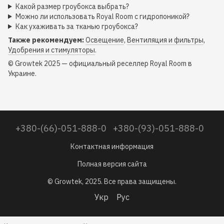
Какой размер гроубокса выбрать?
Можно ли использовать Royal Room с гидропоникой?
Как ухаживать за тканью гроубокса?
Также рекомендуем:
Освещение
,
Вентиляция и фильтры
,
Удобрения и стимуляторы
.
© Growtek 2025 — официальный реселлер Royal Room в
Украине.
+380-(66)-051-888-0
+380-(93)-051-888-0
Контактная информация
Полная версия сайта
© Growtek, 2025. Все права защищены.
Укр
Рус