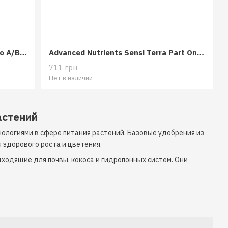
Advanced Nutrients Sensi Grow Pro A/B 2x500 г
Advanced Nutrients Sensi Terra Part One 1 л
711 грн
Нет в наличии
астений
ологиями в сфере питания растений. Базовые удобрения из
здорового роста и цветения.
ходящие для почвы, кокоса и гидропонных систем. Они