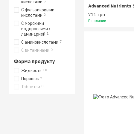
5
кислотами
С фульвиковыми
711 грн
2
кислотами
В наличии
С морскими
водорослями /
1
ламинарией
7
С аминокислотами
0
С витаминами
Форма продукту
10
Жидкость
2
Порошок
0
Таблетки