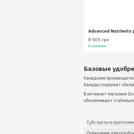
Advanced Nutrients 
8 505 грн
В наличии
Базовые удобре
Канадские производител
Канады содержат сбалан
В интернет-магазине Gro
обеспечивают стабильное
Субстраты и грунтосме
Освещение для гроубо