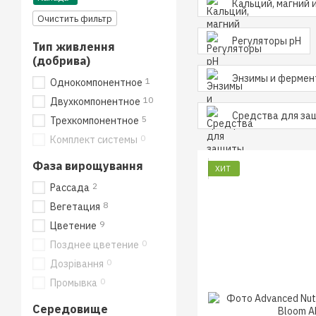
Кальций, магний 
Очистить фильтр
Регуляторы pH
Тип живлення
(добрива)
Энзимы и фермен
1
Однокомпонентное
10
Двухкомпонентное
Средства для за
5
Трехкомпонентное
0
Комплект системы
Фаза вирощування
ХИТ
2
Рассада
8
Вегетация
9
Цветение
0
Позднее цветение
0
Дозрівання
0
Промывка
Середовище