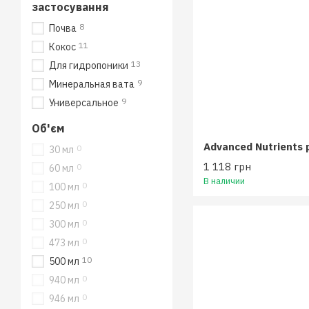
застосування
8
Почва
11
Кокос
13
Для гидропоники
9
Минеральная вата
9
Универсальное
Об'єм
0
30 мл
1 118 грн
0
60 мл
В наличии
0
100 мл
0
250 мл
0
300 мл
0
473 мл
10
500 мл
0
940 мл
0
946 мл