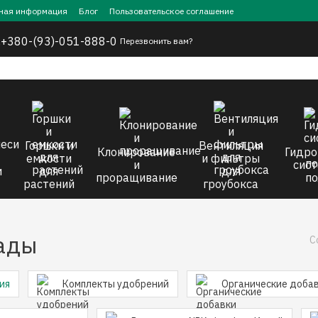
ная информация
Блог
Пользовательское соглашение
,
+380-(93)-051-888-0
Перезвонить вам?
Горшки и
Вентиляция
Клонирование
Гидро
емкости
и фильтры
и
сист
и
для
для
проращивание
по
растений
гроубокса
ады
С
ия
Комплекты удобрений
Органические доба