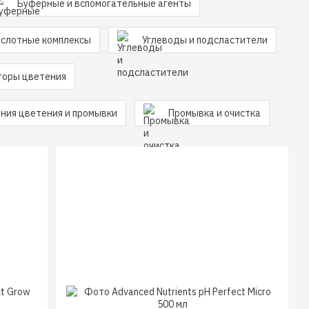
Буферные и вспомогательные агенты
слотные комплексы
Углеводы и подсластители
торы цветения
ния цветения и промывки
Промывка и очистка