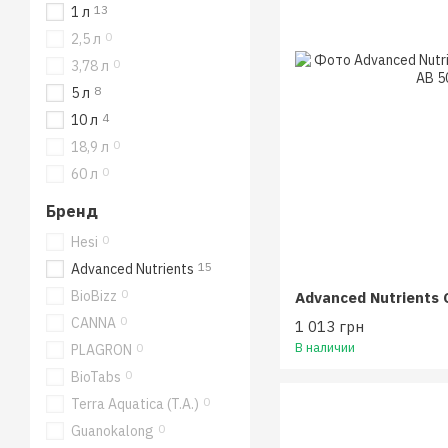
13
1 л
0
2,5 л
0
3,78 л
8
5 л
4
10 л
0
18,9 л
0
60 л
Бренд
0
Hesi
15
Advanced Nutrients
0
BioBizz
0
CANNA
1 013 грн
В наличии
0
PLAGRON
0
BioTabs
0
Terra Aquatica (T.A.)
0
Guanokalong