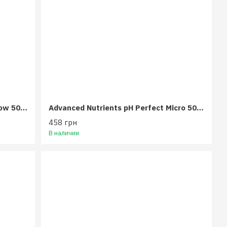
Advanced Nutrients pH Perfect Grow 500 мл
Advanced Nutrients pH Perfect Micro 500 мл
458 грн
В наличии