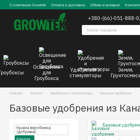
Перейти к основному контенту
О компании Growtek
Оплата и доставка
Обмен и возврат
Контакт
+380-(66)-051-888-0
Освещение
Удобрения и
Земля,
Гроубоксы
для
стимуляторы
Грунтосмес
Гроубокса
Главная
Каталог
Удобрения и стимуляторы
Базовые удобрения
Базовые удобрения из Кан
Базовые удобрен
Країна виробника
(добрива):
Канада