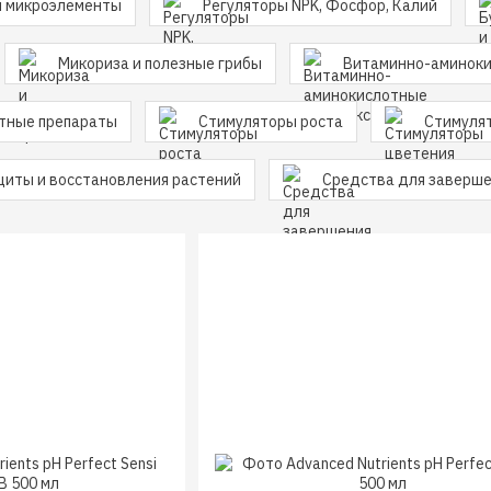
и микроэлементы
Регуляторы NPK, Фосфор, Калий
Микориза и полезные грибы
Витаминно-аминоки
тные препараты
Стимуляторы роста
Стимуля
щиты и восстановления растений
Средства для заверше