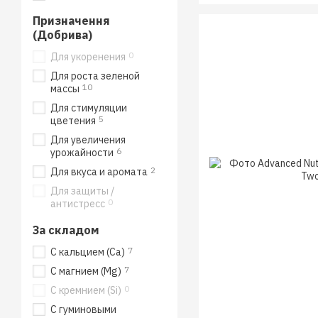
Призначення
(Добрива)
0
Для укоренения
Для роста зеленой
10
массы
Для стимуляции
5
цветения
Для увеличения
6
урожайности
2
Для вкуса и аромата
Для защиты /
0
антистресс
За складом
7
С кальцием (Ca)
7
С магнием (Mg)
0
С кремнием (Si)
С гуминовыми