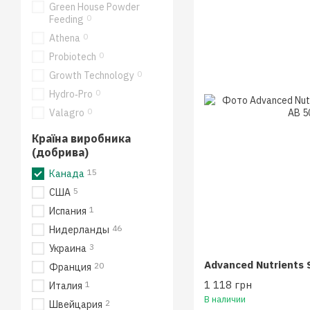
Green House Powder
0
Feeding
0
Athena
0
Probiotech
0
Growth Technology
0
Hydro‑Pro
0
Valagro
Країна виробника
(добрива)
15
Канада
5
США
1
Испания
46
Нидерланды
3
Украина
20
Франция
1 118 грн
1
Италия
В наличии
2
Швейцария