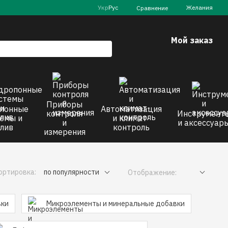
Укр
Рус
Желания
Сравнение
Мой заказ
Приборы
понные
Автоматизация
контроля
Инструмент
емы и
и климат-
и
и аксессуар
лив
контроль
измерения
ортировка:
по популярности
Отображение:
вки
Микроэлементы и минеральные добавки