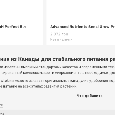
pH Perfect 5 л
2 072 грн
Нет в наличии
ния из Канады для стабильного питания р
и известны высокими стандартами качества и современными техн
сированный комплекс макро- и микроэлементов, необходимых для 
wtek вы можете заказать оригинальные канадские удобрения, под
 питание на всех этапах развития растений.
Что добавить
си
кса