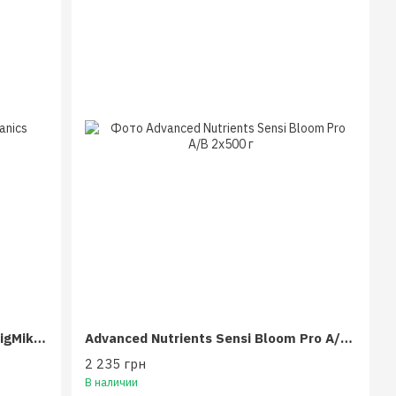
Advanced Nutrients OG Organics BigMike's OG Tea 1 л
Advanced Nutrients Sensi Bloom Pro A/B 2x500 г
2 235 грн
В наличии