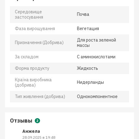
Середовище
Почва
застосування
Фаза вирощування
Вегетация
Для роста зеленой
Призначення (Добрива)
массы
За складом
С аминокислотами
Форма продукту
Жидкость
Країна виробника
Нидерланды
(добрива)
Тип живлення (добрива)
Однокомпонентное
Отзывы
2
Анжела
28.09.2025 в 19:48