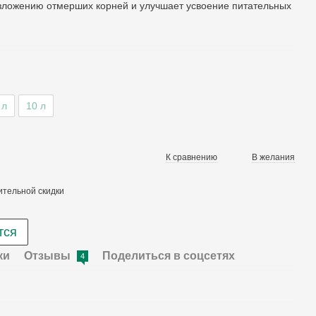
зложению отмерших корней и улучшает усвоение питательных
 л
10 л
К сравнению
В желания
тельной скидки
тся
ки
Отзывы
Поделиться в соцсетях
4