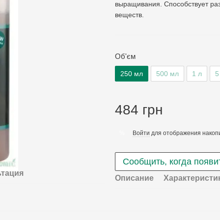
выращивания. Способствует ра
веществ.
Об'єм
250 мл
500 мл
1 л
5
484 грн
Войти
для отображения накопи
%
Сообщить, когда появи
ьтация
Описание
Характеристи