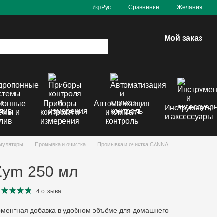
Сравнение
Укр
Рус
Желания
Мой заказ
понные
Приборы
Автоматизация
Инструменты
емы и
контроля и
и климат-
и аксессуары
лив
измерения
контроль
имуляторы
Промывка и очистка
Промывка и очистка CANNA
Zym 250 мл
4 отзыва
ментная добавка в удобном объёме для домашнего