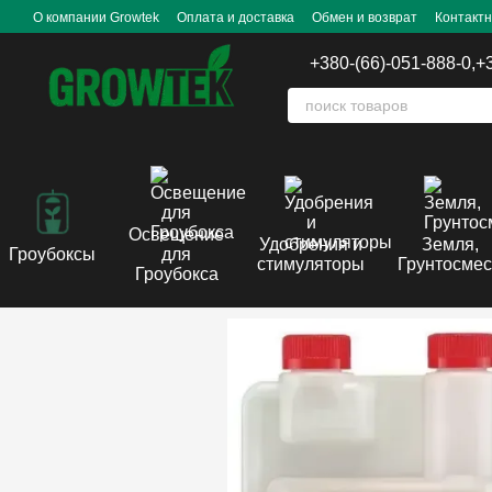
Перейти к основному контенту
О компании Growtek
Оплата и доставка
Обмен и возврат
Контакт
+380-(66)-051-888-0,
+
Освещение
Удобрения и
Земля,
Гроубоксы
для
стимуляторы
Грунтосме
Гроубокса