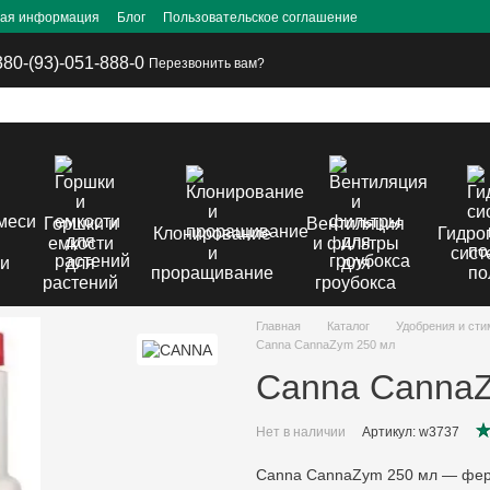
ная информация
Блог
Пользовательское соглашение
380-(93)-051-888-0
Перезвонить вам?
Горшки и
Вентиляция
Клонирование
Гидро
емкости
и фильтры
и
сист
си
для
для
проращивание
по
растений
гроубокса
Главная
Каталог
Удобрения и ст
Canna CannaZym 250 мл
Canna Canna
Нет в наличии
Артикул: w3737
Canna CannaZym 250 мл — фер