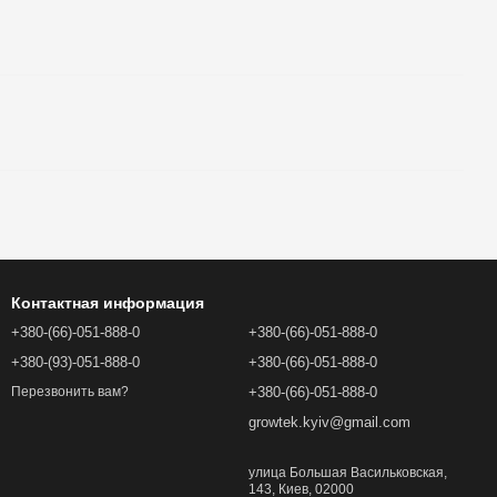
Контактная информация
+380-(66)-051-888-0
+380-(66)-051-888-0
+380-(93)-051-888-0
+380-(66)-051-888-0
+380-(66)-051-888-0
Перезвонить вам?
growtek.kyiv@gmail.com
улица Большая Васильковская,
143, Киев, 02000