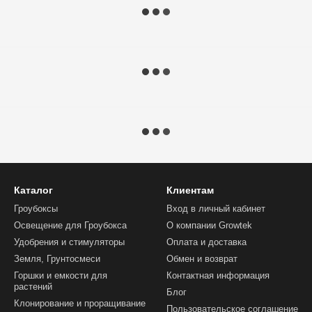
Каталог
Клиентам
Гроубоксы
Вход в личный кабинет
Освещение для Гроубокса
О компании Growtek
Удобрения и стимуляторы
Оплата и доставка
Земля, Грунтосмеси
Обмен и возврат
Горшки и емкости для
Контактная информация
растений
Блог
Клонирование и проращивание
Пользовательское соглашение