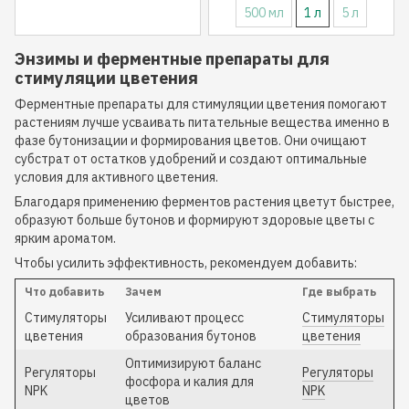
500 мл
1 л
5 л
Энзимы и ферментные препараты для
стимуляции цветения
Ферментные препараты для стимуляции цветения помогают
растениям лучше усваивать питательные вещества именно в
фазе бутонизации и формирования цветов. Они очищают
субстрат от остатков удобрений и создают оптимальные
условия для активного цветения.
Благодаря применению ферментов растения цветут быстрее,
образуют больше бутонов и формируют здоровые цветы с
ярким ароматом.
Чтобы усилить эффективность, рекомендуем добавить:
Что добавить
Зачем
Где выбрать
Стимуляторы
Усиливают процесс
Стимуляторы
цветения
образования бутонов
цветения
Оптимизируют баланс
Регуляторы
Регуляторы
фосфора и калия для
NPK
NPK
цветов