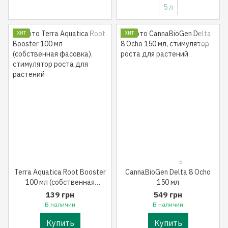
5 л
ХИТ
ХИТ
5
Terra Aquatica Root Booster
CannaBioGen Delta 8 Ocho
100 мл (собственная
150 мл
фасовка)
139 грн
549 грн
В наличии
В наличии
Купить
Купить