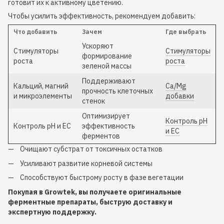
готовит их к активному цветению.
Чтобы усилить эффективность, рекомендуем добавить:
Что добавить
Зачем
Где выбрать
Ускоряют
Стимуляторы
Стимуляторы
формирование
роста
роста
зеленой массы
Поддерживают
Кальций, магний
Ca/Mg
прочность клеточных
и микроэлементы
добавки
стенок
Оптимизирует
Контроль pH
Контроль pH и EC
эффективность
и EC
ферментов
Очищают субстрат от токсичных остатков
Усиливают развитие корневой системы
Способствуют быстрому росту в фазе вегетации
Покупая в Growtek, вы получаете оригинальные
ферментные препараты, быструю доставку и
экспертную поддержку.