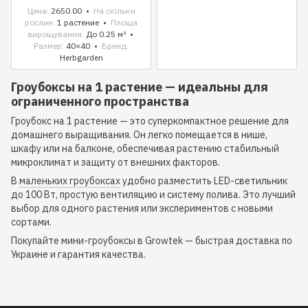
Цена
2650.00
На скільки
рослин
1 растение
Площа
вирощування
До 0.25 м²
Размер
40×40
Бренд
Herbgarden
Гроубоксы на 1 растение — идеальны для
ограниченного пространства
Гроубокс на 1 растение — это суперкомпактное решение для
домашнего выращивания. Он легко помещается в нише,
шкафу или на балконе, обеспечивая растению стабильный
микроклимат и защиту от внешних факторов.
В
маленьких гроубоксах
удобно разместить LED-светильник
до 100 Вт, простую вентиляцию и систему полива. Это лучший
выбор для одного растения или экспериментов с новыми
сортами.
Покупайте мини-гроубоксы в Growtek — быстрая доставка по
Украине и гарантия качества.