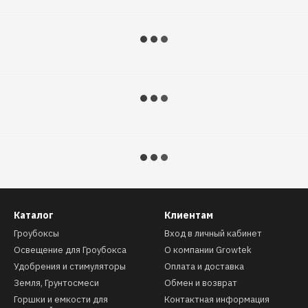
Каталог
Клиентам
Гроубоксы
Вход в личный кабинет
Освещение для Гроубокса
О компании Growtek
Удобрения и стимуляторы
Оплата и доставка
Земля, Грунтосмеси
Обмен и возврат
Горшки и емкости для
Контактная информация