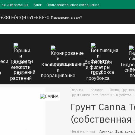
ная информация
Блог
Пользовательское соглашение
,
+380-(93)-051-888-0
Перезвонить вам?
Горшки и
Вентиляция
Клонирование
Гидро
емкости
и фильтры
и
сист
и
для
для
проращивание
по
растений
гроубокса
Главная
Каталог
Земля, Грунтос
Грунт Canna Terra Seedmix 1 л (собствен
Грунт Canna T
(собственная
Нет в наличии
Артикул: 1L власна