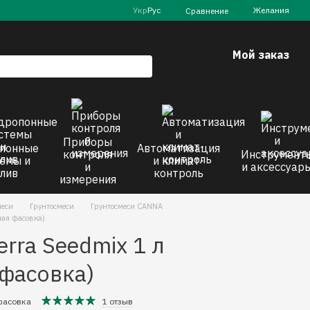
Укр
Рус
Желания
Сравнение
Мой заказ
Приборы
понные
Автоматизация
контроля
Инструмент
емы и
и климат-
и
и аксессуар
лив
контроль
измерения
меси
Грунтосмеси
Грунтосмеси CANNA
ная фасовка)
erra Seedmix 1 л
 фасовка)
 фасовка
1 отзыв