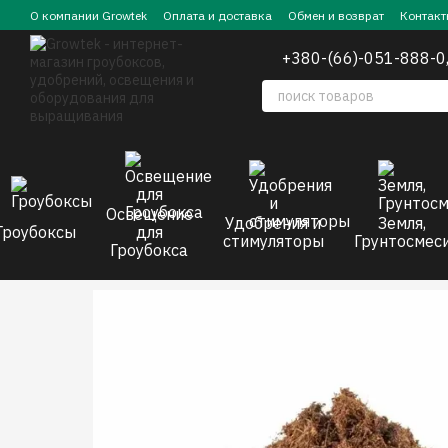
Перейти к основному контенту
О компании Growtek
Оплата и доставка
Обмен и возврат
Контакт
+380-(66)-051-888-0
Освещение
Удобрения и
Земля,
Гроубоксы
для
стимуляторы
Грунтосмес
Гроубокса