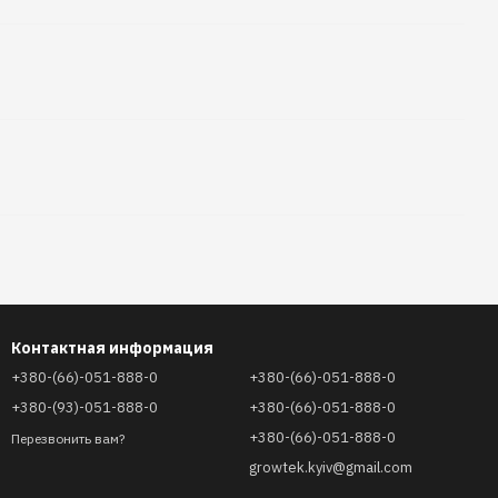
Контактная информация
+380-(66)-051-888-0
+380-(66)-051-888-0
+380-(93)-051-888-0
+380-(66)-051-888-0
+380-(66)-051-888-0
Перезвонить вам?
growtek.kyiv@gmail.com