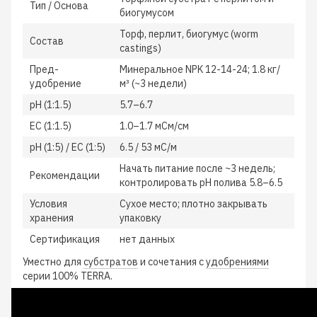
Тип / Основа
биогумусом
Торф, перлит, биогумус (worm
Состав
castings)
Пред-
Минеральное NPK 12-14-24; 1.8 кг/
удобрение
м³ (~3 недели)
pH (1:1.5)
5.7–6.7
EC (1:1.5)
1.0–1.7 мСм/см
pH (1:5) / EC (1:5)
6.5 / 53 мС/м
Начать питание после ~3 недель;
Рекомендации
контролировать pH полива 5.8–6.5
Условия
Сухое место; плотно закрывать
хранения
упаковку
Сертификация
нет данных
Уместно для
субстратов
и сочетания с
удобрениями
серии 100% TERRA.