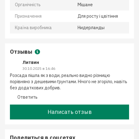
Органічність
Мішане
Призначення
Для росту і цвітіння
Країна виробника
Нидерланды
Отзывы
1
Литвин
30.10.2025 в 16:46
Розсада пішла як з води, реально видно різницю
порівняно з дешевими ґрунтами. Нічого не згоріло, навіть
без додаткових добрив.
Ответить
Написать отзыв
Поделиться в соцсетях