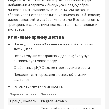
Plagron Growmix
— готовый грунт на основе торфа с
добавлением перлита и биогумуса. Пред-удобрен
минеральным комплексом (NPK 12-14-24), который
обеспечивает стартовое питание примерно на 3 недели;
далее используйте удобрения по схеме. Все компоненты
проверены и совместимы, подходит для начинающих и
экспертов.
Ключевые преимущества
Пред-удобрение ~3 недели — простой старт без
дефицитов
Перлит улучшает аэрацию и дренаж; биогумус
активизирует микрофлору
Стабильные pH/EC для контролируемого роста
Подходит для пересадки и основной стадии
цветения
Готов к применению из пакета
Характеристика
Значение
Бренд / Модель
Plagron Growmix
Торфяной субстрат с перлитом и