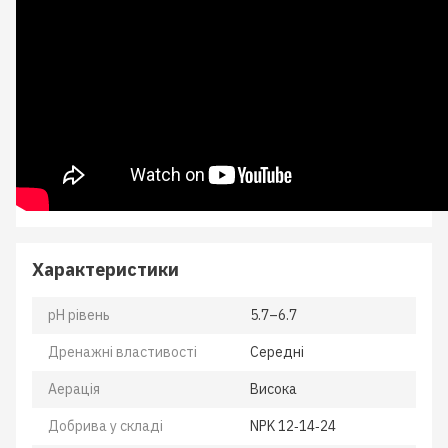
Характеристики
pH рівень
5.7–6.7
Дренажні властивості
Середні
Аерація
Висока
Добрива у складі
NPK 12‑14‑24