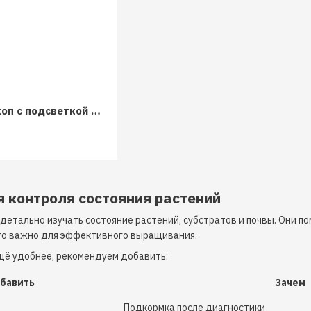
Карманный микроскоп с подсветкой 60x для растений и семян
 контроля состояния растений
детально изучать состояние растений, субстратов и почвы. Они п
то важно для эффективного выращивания.
щё удобнее, рекомендуем добавить:
бавить
Зачем
Подкормка после диагностики