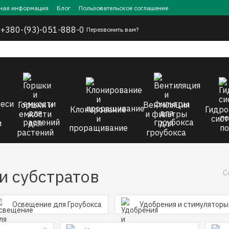
ная информация
Блог
Пользовательское соглашение
,
+380-(93)-051-888-0
Перезвонить вам?
Горшки и
Вентиляция
Клонирование
Гидро
емкости
и фильтры
и
сист
и
для
для
проращивание
по
растений
гроубокса
и субстратов
С
Освещение для Гроубокса
Удобрения и стимуляторы