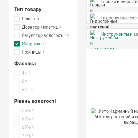
Горшки и емкости
Тип товару
Гидропонные сис
3
Секатор
1
Дозатор / піпетка
Инструменты и а
10
Регулятор вологості
1
Микроскоп
3
Ножницы
Фасовка
0
4 г
0
8 г
0
67 г
Рівень вологості
0
55%
0
62%
0
69%
0
72%