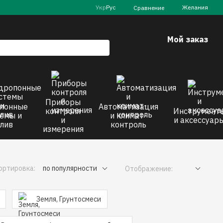
Укр
Рус
Желания
Сравнение
Мой заказ
Приборы
понные
Автоматизация
контроля
Инструмент
емы и
и климат-
и
и аксессуар
лив
контроль
измерения
ортировка:
по популярности
Отображение:
Земля, Грунтосмеси