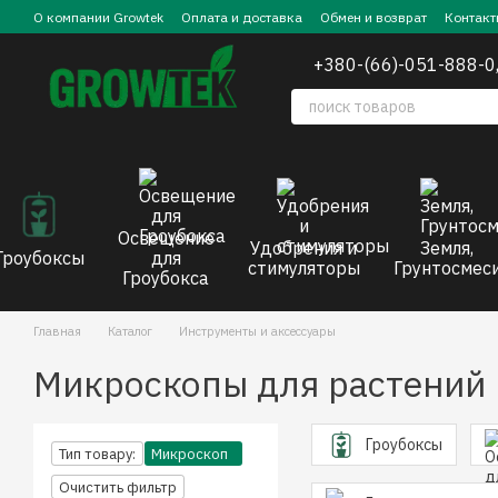
Перейти к основному контенту
О компании Growtek
Оплата и доставка
Обмен и возврат
Контакт
+380-(66)-051-888-0
Освещение
Удобрения и
Земля,
Гроубоксы
для
стимуляторы
Грунтосмес
Гроубокса
Главная
Каталог
Инструменты и аксессуары
Микроскопы для растений 
Гроубоксы
Тип товару:
Микроскоп
Очистить фильтр