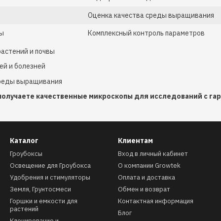
Оценка качества среды выращивания
ры
Комплексный контроль параметров
растений и почвы
ей и болезней
среды выращивания
 получаете качественные микроскопы для исследований с гар
Каталог
Клиентам
Гроубоксы
Вход в личный кабинет
Освещение для Гроубокса
О компании Growtek
Удобрения и стимуляторы
Оплата и доставка
Земля, Грунтосмеси
Обмен и возврат
Горшки и емкости для
Контактная информация
растений
Блог
Клонирование и