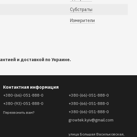
Субстраты
Измерители
антией и доставкой по Украине.
Контактная информация
+380-(66)-051-888-0
+380-(66)-051-888-0
+380-(93)-051-888-0
+380-(66)-051-888-0
+380-(66)-051-888-0
Перезвонить вам?
growtek.kyiv@gmail.com
улица Большая Васильковская,