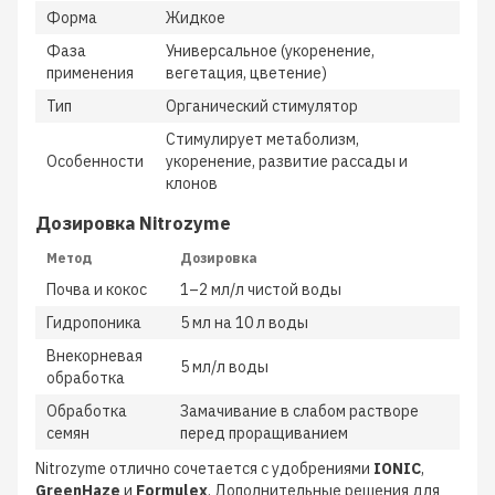
Форма
Жидкое
Фаза
Универсальное (укоренение,
применения
вегетация, цветение)
Тип
Органический стимулятор
Стимулирует метаболизм,
Особенности
укоренение, развитие рассады и
клонов
Дозировка Nitrozyme
Метод
Дозировка
Почва и кокос
1–2 мл/л чистой воды
Гидропоника
5 мл на 10 л воды
Внекорневая
5 мл/л воды
обработка
Обработка
Замачивание в слабом растворе
семян
перед проращиванием
Nitrozyme отлично сочетается с удобрениями
IONIC
,
GreenHaze
и
Formulex
. Дополнительные решения для