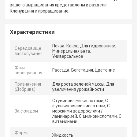
вашего выращивания представлены в разделе
Клонування и проращивание
.
Характеристики
Почва, Кокос, Для гидропоники,
Середовище
Минеральная вата,
застосування
Универсальное
Фаза
Рассада, Вегетация, Цветение
вирощування
Призначення
Для роста зеленой массы, Для
(Добрива)
увеличения урожайности
С гуминовыми кислотами, С
фульвиковыми кислотами, С
За складом
морскими водорослями /
ламинарией, С аминокислотами, С
витаминами
Форма
Жидкость