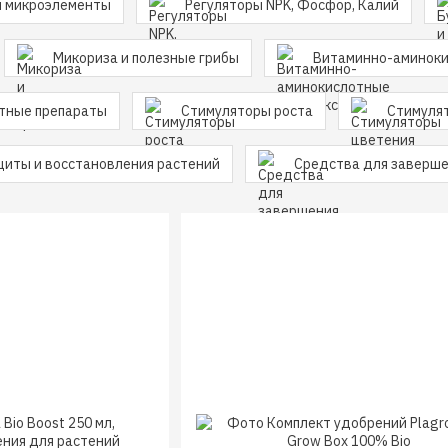
и микроэлементы
Регуляторы NPK, Фосфор, Калий
Микориза и полезные грибы
Витаминно-аминоки
тные препараты
Стимуляторы роста
Стимуля
щиты и восстановления растений
Средства для заверше