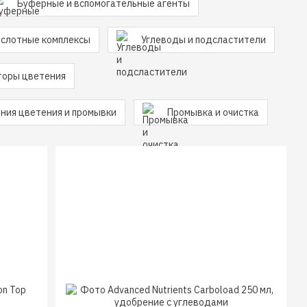
Буферные и вспомогательные агенты
слотные комплексы
Углеводы и подсластители
торы цветения
ния цветения и промывки
Промывка и очистка