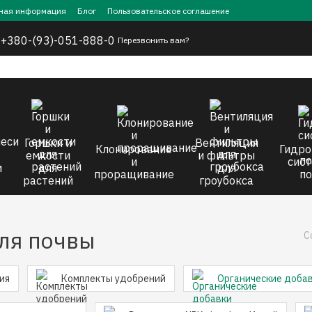
ная информация
Блог
Пользовательское соглашение
,
+380-(93)-051-888-0
Перезвонить вам?
Горшки и
Вентиляция
Клонирование
Гидро
емкости
и фильтры
и
сист
и
для
для
проращивание
по
растений
гроубокса
ля почвы
С
ия
Комплекты удобрений
Органические доба