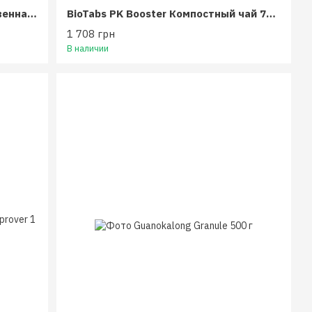
BioBizz Root-Juice 100 мл (собственная фасовка)
BioTabs PK Booster Компостный чай 750 мл
1 708 грн
В наличии