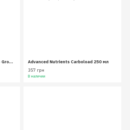
Комплект удобрений Plagron Top Grow Box 100% Bio
Advanced Nutrients Carboload 250 мл
357 грн
В наличии