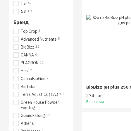
42
1 л
10
5 л
Бренд
1
Top Crop
5
Advanced Nutrients
12
BioBizz
6
CANNA
11
PLAGRON
2
Hesi
2
CannaBioGen
3
BioTabs
BioBizz pH plus 250 
10
Terra Aquatica (T.A.)
274 грн
В наличии
Green House Powder
3
Feeding
11
Guanokalong
1
Athena
1