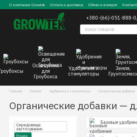
Перейти к основному контенту
О компании Growtek
Оплата и доставка
Обмен и возврат
Контакт
+380-(66)-051-888-0
Освещение
Удобрения и
Земля,
Гроубоксы
для
стимуляторы
Грунтосмес
Гроубокса
Главная
Каталог
Удобрения и стимуляторы
Органические добавки
Органические добавки — д
Базовые удобрен
Середовище
застосування:
Почва