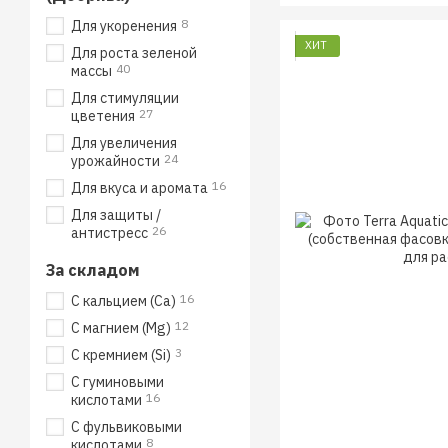
8
Для укоренения
ХИТ
Для роста зеленой
40
массы
Для стимуляции
27
цветения
Для увеличения
24
урожайности
16
Для вкуса и аромата
Для защиты /
26
антистресс
За складом
16
С кальцием (Ca)
12
С магнием (Mg)
3
С кремнием (Si)
С гуминовыми
16
кислотами
С фульвиковыми
8
кислотами