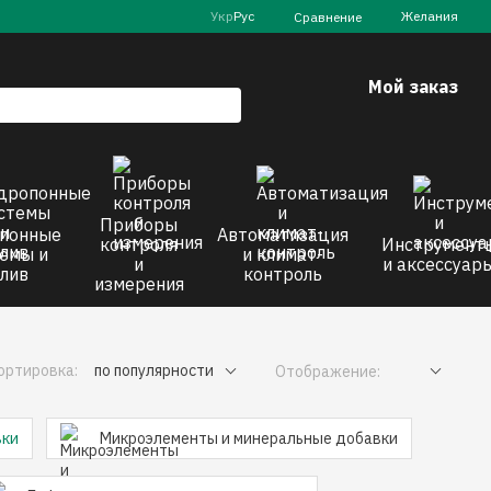
Укр
Рус
Желания
Сравнение
Мой заказ
Приборы
понные
Автоматизация
контроля
Инструмент
емы и
и климат-
и
и аксессуар
лив
контроль
измерения
ортировка:
по популярности
Отображение:
вки
Микроэлементы и минеральные добавки