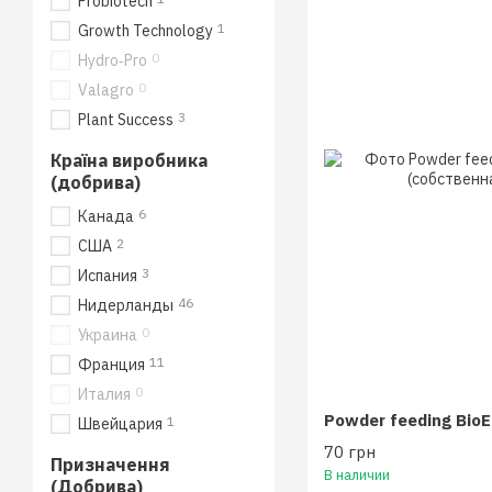
Probiotech
1
Growth Technology
0
Hydro‑Pro
0
Valagro
3
Plant Success
Країна виробника
(добрива)
6
Канада
2
США
3
Испания
46
Нидерланды
0
Украина
11
Франция
0
Италия
1
Швейцария
70 грн
Призначення
В наличии
(Добрива)