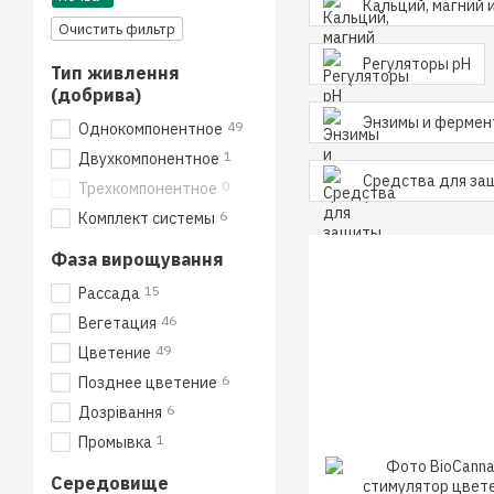
Кальций, магний 
Очистить фильтр
Регуляторы pH
Тип живлення
(добрива)
Энзимы и фермен
49
Однокомпонентное
1
Двухкомпонентное
Средства для за
0
Трехкомпонентное
6
Комплект системы
Фаза вирощування
15
Рассада
46
Вегетация
49
Цветение
6
Позднее цветение
6
Дозрівання
1
Промывка
Середовище