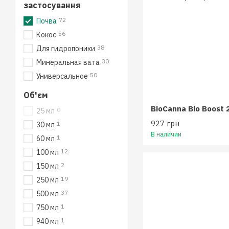
застосування
72
Почва
56
Кокос
38
Для гидропоники
30
Минеральная вата
50
Универсальное
Об'єм
BioCanna Bio Boost 
0
25 мл
927 грн
1
30 мл
В наличии
1
60 мл
12
100 мл
2
150 мл
19
250 мл
37
500 мл
1
750 мл
1
940 мл