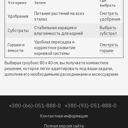
Где
Что нужно
Зачем
выбрать
Питание растений на всех
Смотреть
Удобрения
этапах
удобрения
Стабильная аэрация и
Выбрать
Субстраты
влагоёмкость для корней
субстрат
Удобная пересадка и
Горшки и
Смотреть
корректное развитие
ёмкости
горшки
корневой системы
Выбирая гроубокс 80 x 40 см, вы получаете компактное
решение, которое легко адаптировать под ваши задачи,
дополняя его необходимыми расходниками и аксессуарами.
+380-(66)-051-888-0
+380-(93)-051-888-0
Контактная информация
Полная версия сайта