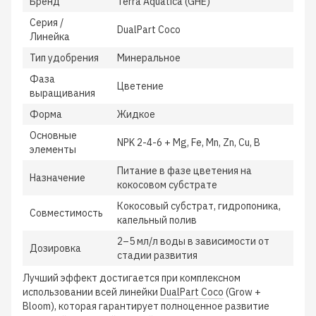
Бренд
Terra Aquatica (GHE)
Серия /
DualPart Coco
Линейка
Тип удобрения
Минеральное
Фаза
Цветение
выращивания
Форма
Жидкое
Основные
NPK 2-4-6 + Mg, Fe, Mn, Zn, Cu, B
элементы
Питание в фазе цветения на
Назначение
кокосовом субстрате
Кокосовый субстрат, гидропоника,
Совместимость
капельный полив
2–5 мл/л воды в зависимости от
Дозировка
стадии развития
Лучший эффект достигается при комплексном
использовании всей линейки
DualPart Coco
(Grow +
Bloom), которая гарантирует полноценное развитие