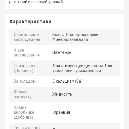
растений и высокий урожай.
Характеристики
Середовище
Кокос, Для гидропоники,
застосування
Минеральная вата
Фаза
Цветение
вирощування
Призначення
Для стимуляции цветения, Для
(Добрива)
увеличения урожайности
За складом
С кальцием (Ca)
Форма
Жидкость
продукту
Країна
виробника
Франция
(добрива)
Тип живлення