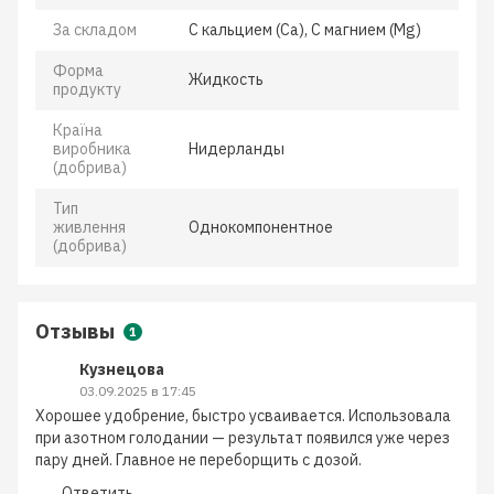
За складом
С кальцием (Ca), С магнием (Mg)
Форма
Жидкость
продукту
Країна
виробника
Нидерланды
(добрива)
Тип
живлення
Однокомпонентное
(добрива)
Отзывы
1
Кузнецова
03.09.2025 в 17:45
Хорошее удобрение, быстро усваивается. Использовала
при азотном голодании — результат появился уже через
пару дней. Главное не переборщить с дозой.
Ответить