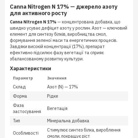
Canna Nitrogen N 17% — джерело азоту
для активного росту
Canna Nitrogen N 17%
— концентрована добавка, що
швидко усуває дефіцит азоту у рослин. Азот — ключовий
елемент для синтезу білків, виробництва смол,
формування зеленої маси та енергетичних процесів.
Завдяки високій концентрації (17%), препарат
ефективно підсилює фазу вегетації та сприяє
збалансованому розвитку культури.
Характеристики
Параметр
Значення
Склад
Азот (N) — 17%
Форма
Рідке
Фаза
Вегетація
застосування
Тип
Мінеральна добавка
Стимулює синтез білка, вироблення
Особливості
смоли, покращує ріст