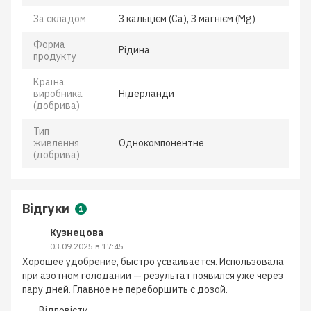
За складом
З кальцієм (Ca), З магнієм (Mg)
Форма
Рідина
продукту
Країна
виробника
Нідерланди
(добрива)
Тип
живлення
Однокомпонентне
(добрива)
Відгуки
1
Кузнецова
03.09.2025 в 17:45
Хорошее удобрение, быстро усваивается. Использовала
при азотном голодании — результат появился уже через
пару дней. Главное не переборщить с дозой.
Відповісти