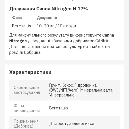
Дозування Canna Nitrogen N 17%
Фаза
Дозування
Вегетація
10–20 мл / 10 л води
Для максимального результату використовуйте
Canna
Nitrogen
у поєднанні з базовими добривами CANNA.
Додаткові рішення для ваших культур ви знайдете у
розділі
Добрива
.
Характеристики
Ґрунт, Кокос, Гідропоніка
Середовище
(DWC/NFT/Aero), Мінеральна вата,
застосування
Універсальне
Фаза
Вегетація
вирощування
Призначення
Для росту зеленої маси
(Добрива)