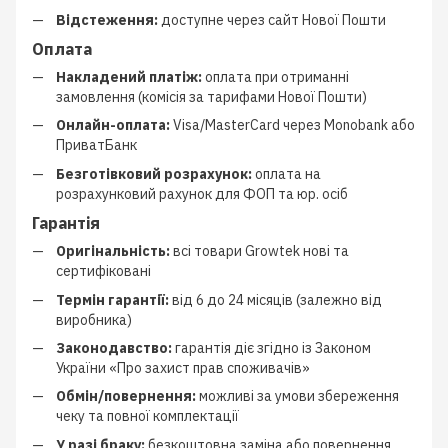
Відстеження:
доступне через сайт Нової Пошти
Оплата
Накладений платіж:
оплата при отриманні
замовлення (комісія за тарифами Нової Пошти)
Онлайн-оплата:
Visa/MasterCard через Monobank або
ПриватБанк
Безготівковий розрахунок:
оплата на
розрахунковий рахунок для ФОП та юр. осіб
Гарантія
Оригінальність:
всі товари Growtek нові та
сертифіковані
Термін гарантії:
від 6 до 24 місяців (залежно від
виробника)
Законодавство:
гарантія діє згідно із Законом
України «Про захист прав споживачів»
Обмін/повернення:
можливі за умови збереження
чеку та повної комплектації
У разі браку:
безкоштовна заміна або повернення