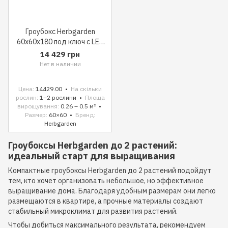
Гроубокс Herbgarden
60x60x180 под ключ с LED
250W
14 429 грн
Нет в наличии
Цена
14429.00
На скільки
рослин
1–2 рослини
Площа
вирощування
0.26 – 0.5 м²
Размер
60×60
Бренд
Herbgarden
Гроубоксы Herbgarden до 2 растений:
идеальный старт для выращивания
Компактные гроубоксы Herbgarden до 2 растений подойдут
тем, кто хочет организовать небольшое, но эффективное
выращивание дома. Благодаря удобным размерам они легко
размещаются в квартире, а прочные материалы создают
стабильный микроклимат для развития растений.
Чтобы добиться максимального результата, рекомендуем