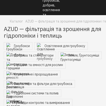
Каталог
AZUD — фільтрація та зрошення для гідропоніки і 
AZUD — фільтрація та зрошення для
гідропоніки і теплиць
Гроубокси
Освітлення для гроубоксу
Добрива та стимулятори
Земля, Ґрунтосуміші
Горщики та ємності для рослин
Клонування і пророщування
Вентиляція та фільтри для гроубокса
Гідропонні системи та полив
Прилади контролю та вимірювання