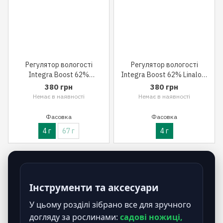
Регулятор вологості
Регулятор вологості
Integra Boost 62%
Integra Boost 62% Linalool
Terpinolene (4 г)
(4 г)
380 грн
380 грн
Немає в наявності
Немає в наявності
Фасовка
Фасовка
4 г
67 г
4 г
Інструменти та аксесуари
У цьому розділі зібрано все для зручного
догляду за рослинами:
садові ножиці,