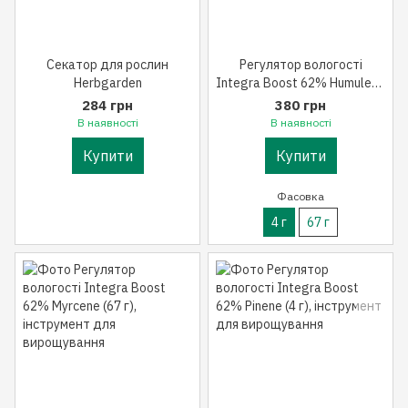
Секатор для рослин
Регулятор вологості
Herbgarden
Integra Boost 62% Humulene
(4 г)
284 грн
380 грн
В наявності
В наявності
Купити
Купити
Фасовка
4 г
67 г