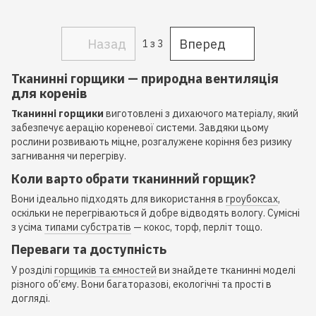
Назад
Вперед
1
з 3
Тканинні горщики — природна вентиляція
для коренів
Тканинні горщики
виготовлені з дихаючого матеріалу, який
забезпечує аерацію кореневої системи. Завдяки цьому
рослини розвивають міцне, розгалужене коріння без ризику
загнивання чи перегріву.
Коли варто обрати тканинний горщик?
Вони ідеально підходять для використання в
гроубоксах
,
оскільки не перегріваються й добре відводять вологу. Сумісні
з усіма
типами субстратів
— кокос, торф, перліт тощо.
Переваги та доступність
У розділі
горщиків та ємностей
ви знайдете тканинні моделі
різного об’єму. Вони багаторазові, екологічні та прості в
догляді.