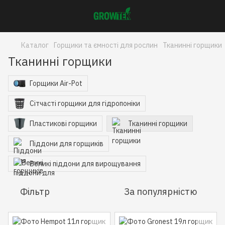
Каталог
Горщики та ємності для рослин
Тканинні горщики
Тканинні горщики
Горщики Air-Pot
Сітчасті горщики для гідропоніки
Пластикові горщики
Тканинні горщики
Піддони для горщиків
Великі піддони для вирощування
Фільтр
За популярністю