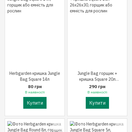
Herbgarden кришка Jungle
Jungle Bag горщик +
Bag Square 14л
кришка Square 20л
26x26x30
80 грн
290 грн
В наявності
В наявності
Купити
Купити