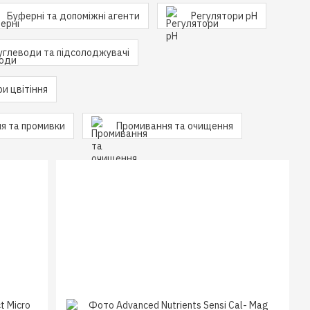
Буферні та допоміжні агенти
Регулятори pH
углеводи та підсолоджувачі
и цвітіння
ня та промивки
Промивання та очищення