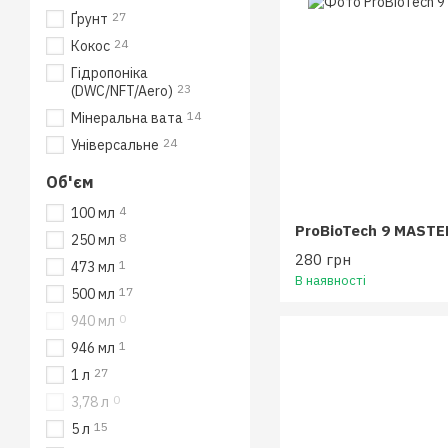
27
Ґрунт
24
Кокос
Гідропоніка
23
(DWC/NFT/Aero)
14
Мінеральна вата
24
Універсальне
Об'єм
4
100 мл
ProBioTech 9 MASTER
8
250 мл
280 грн
1
473 мл
В наявності
17
500 мл
0
940 мл
1
946 мл
27
1 л
0
3,78 л
15
5 л