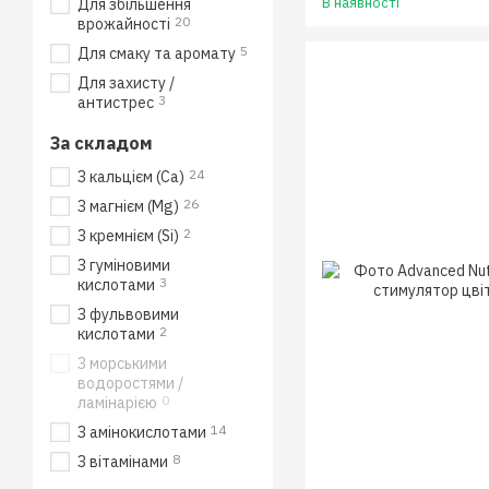
В наявності
Для збільшення
20
врожайності
5
Для смаку та аромату
Для захисту /
3
антистрес
За складом
24
З кальцієм (Ca)
26
З магнієм (Mg)
2
З кремнієм (Si)
З гуміновими
3
кислотами
З фульвовими
2
кислотами
З морськими
водоростями /
0
ламінарією
14
З амінокислотами
8
З вітамінами