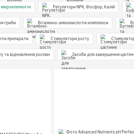
а мікроелементи
Регулятори NPK, Фосфор, Калій
ні гриби
Вітамінно-амінокислотні комплекси
В
тні препарати
Стимулятори росту
Стимулятор
ту та відновлення рослин
Засоби для завершення цвітін