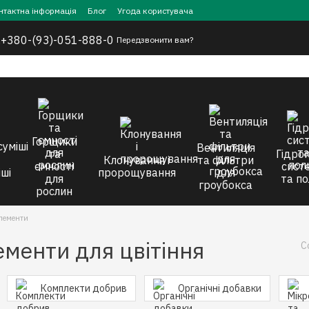
нтактна інформація
Блог
Угода користувача
,
+380-(93)-051-888-0
Передзвонити вам?
Горщики
Вентиляція
та
Гідроп
Клонування і
та фільтри
ємності
сист
ші
пророщування
для
для
та по
гроубокса
рослин
елементи
ементи для цвітіння
С
Комплекти добрив
Органічні добавки