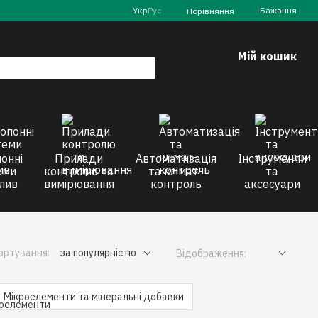
Укр
Рус
Бажання
Порівняння
Мій кошик
онні
Прилади
Автоматизація
Інструменти
еми
контролю та
та клімат-
та
лив
вимірювання
контроль
аксесуари
ортування:
за популярністю
Відображення:
Мікроелементи та мінеральні добавки