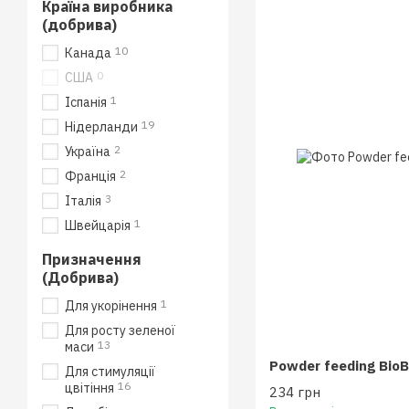
Країна виробника
(добрива)
10
Канада
0
США
1
Іспанія
19
Нідерланди
2
Україна
2
Франція
3
Італія
1
Швейцарія
Призначення
(Добрива)
1
Для укорінення
Для росту зеленої
13
маси
Powder feeding BioB
Для стимуляції
16
цвітіння
234 грн