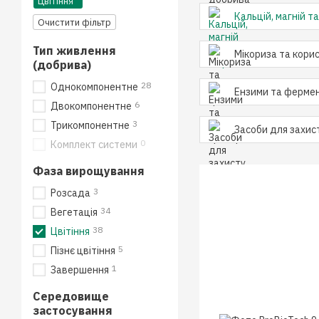
Цвітіння
Кальцій, магній т
Очистити фільтр
Тип живлення
Мікориза та корис
(добрива)
28
Однокомпонентне
Ензими та фермен
6
Двокомпонентне
3
Трикомпонентне
Засоби для захис
0
Комплект системи
Фаза вирощування
3
Розсада
34
Вегетація
38
Цвітіння
5
Пізнє цвітіння
1
Завершення
Середовище
застосування