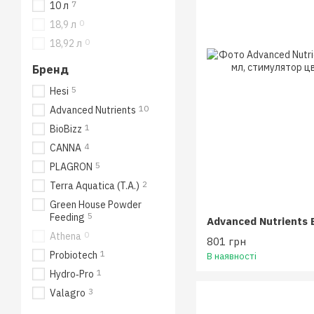
7
10 л
0
18,9 л
0
18,92 л
Бренд
5
Hesi
10
Advanced Nutrients
1
BioBizz
4
CANNA
5
PLAGRON
2
Terra Aquatica (T.A.)
Green House Powder
5
Feeding
0
Athena
801 грн
1
Probiotech
В наявності
1
Hydro‑Pro
3
Valagro