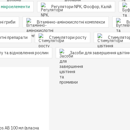
а мікроелементи
Регулятори NPK, Фосфор, Калій
ні гриби
Вітамінно-амінокислотні комплекси
В
тні препарати
Стимулятори росту
Стимулятор
ту та відновлення рослин
Засоби для завершення цвітін