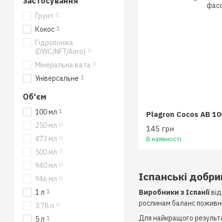
застосування
0
Ґрунт
1
Кокос
Гідропоніка
0
(DWC/NFT/Aero)
0
Мінеральна вата
1
Універсальне
Об'єм
1
100 мл
0
250 мл
145 грн
0
473 мл
В наявності
0
500 мл
0
940 мл
Іспанські добри
0
946 мл
1
Виробники з Іспанії
від
1 л
рослинам баланс поживних
0
3,78 л
Для найкращого результа
1
5 л