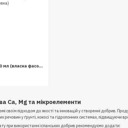
Plagron Cocos AB 100 мл (власна фасовка)
ва Ca, Mg та мікроелементи
омі своїм підходом до якості та інновацій у створенні добрив. Прод
 речовин у ґрунті, кокосі та гідропонних системах, підвищуючи врож
ту при використанні іспанських добрив рекомендуємо додати: