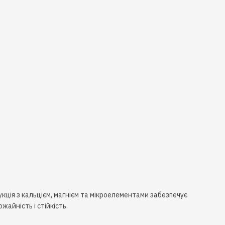
укція з кальцієм, магнієм та мікроелементами забезпечує
айність і стійкість.