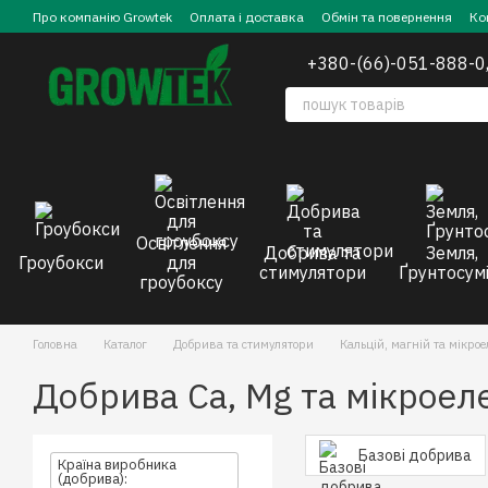
Перейти до основного контенту
Про компанію Growtek
Оплата і доставка
Обмін та повернення
Ко
+380-(66)-051-888-0
Освітлення
Добрива та
Земля,
Гроубокси
для
стимулятори
Ґрунтосумі
гроубоксу
Головна
Каталог
Добрива та стимулятори
Кальцій, магній та мікро
Добрива Ca, Mg та мікроеле
Базові добрива
Країна виробника
(добрива):