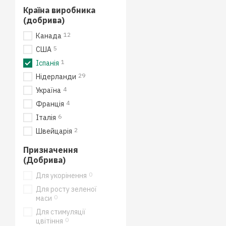
Країна виробника
(добрива)
12
Канада
5
США
1
Іспанія
29
Нідерланди
4
Україна
4
Франція
6
Італія
2
Швейцарія
Призначення
(Добрива)
0
Для укорінення
Для росту зеленої
0
маси
Для стимуляції
0
цвітіння