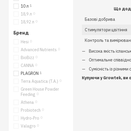
1
10 л
Що дод
0
18,9 л
Базові добрива
0
18,92 л
Стимулятори цвітіння
Бренд
Контроль та вимірюван
0
Hesi
0
Advanced Nutrients
Висока якість іспансь
0
BioBizz
Оптимальне співвідно
0
CANNA
Сумісність із різним
1
PLAGRON
Купуючи у Growtek, ви 
0
Terra Aquatica (T.A.)
Green House Powder
0
Feeding
0
Athena
0
Probiotech
0
Hydro‑Pro
0
Valagro