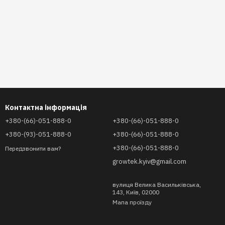
Контактна інформація
+380-(66)-051-888-0
+380-(66)-051-888-0
+380-(93)-051-888-0
+380-(66)-051-888-0
+380-(66)-051-888-0
Передзвонити вам?
growtek.kyiv@gmail.com
вулиця Велика Васильківська,
143, Київ, 02000
Мапа проїзду