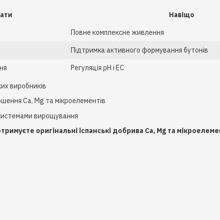
ати
Навіщо
Повне комплексне живлення
Підтримка активного формування бутонів
ня
Регуляція pH і EC
ких виробників
шення Ca, Mg та мікроелементів
и системами вирощування
отримуєте оригінальні іспанські добрива Ca, Mg та мікроелемен