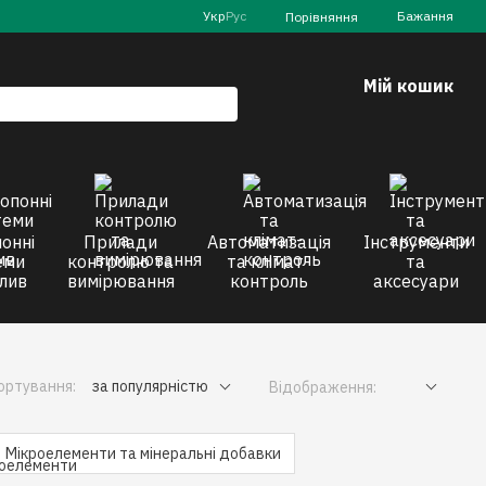
Укр
Рус
Бажання
Порівняння
Мій кошик
онні
Прилади
Автоматизація
Інструменти
еми
контролю та
та клімат-
та
лив
вимірювання
контроль
аксесуари
ортування:
за популярністю
Відображення:
Мікроелементи та мінеральні добавки