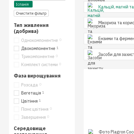
Іспанія
Кальцій, магній т
Очистити фільтр
Мікориза та корис
Тип живлення
(добрива)
Ензими та фермен
0
Однокомпонентне
1
Двокомпонентне
Засоби для захис
0
Трикомпонентне
0
Комплект системи
Фаза вирощування
0
Розсада
1
Вегетація
1
Цвітіння
0
Пізнє цвітіння
0
Завершення
Середовище