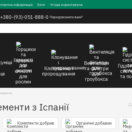
нтактна інформація
Блог
Угода користувача
,
+380-(93)-051-888-0
Передзвонити вам?
Горщики
Вентиляція
та
Гідроп
Клонування і
та фільтри
ємності
сист
ші
пророщування
для
для
та по
гроубокса
рослин
елементи
менти з Іспанії
С
Комплекти добрив
Органічні добавки