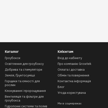
Каталог
Клієнтам
Гроубокси
Вхід до кабінету
Освітлення для гроубоксу
Про компанію Growtek
Добрива та стимулятори
Оплата і доставка
Земля, Ґрунтосуміші
Обмін та повернення
Горщики та ємності для
Контактна інформація
рослин
Блог
Клонування і пророщування
Угода користувача
Вентиляція та фільтри для
гроубокса
Ми в соцмережах
Гідропонні системи та полив