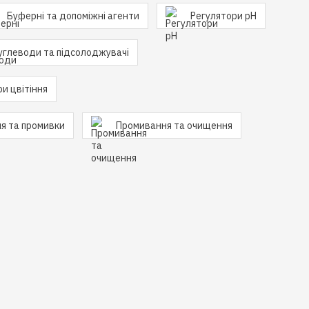
Буферні та допоміжні агенти
Регулятори pH
углеводи та підсолоджувачі
и цвітіння
ня та промивки
Промивання та очищення