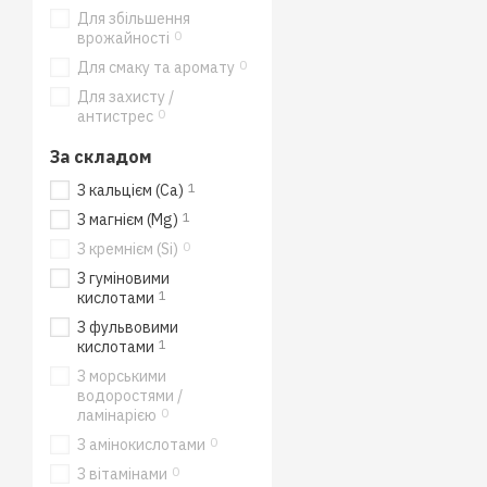
Для збільшення
0
врожайності
0
Для смаку та аромату
Для захисту /
0
антистрес
За складом
1
З кальцієм (Ca)
1
З магнієм (Mg)
0
З кремнієм (Si)
З гуміновими
1
кислотами
З фульвовими
1
кислотами
З морськими
водоростями /
0
ламінарією
0
З амінокислотами
0
З вітамінами