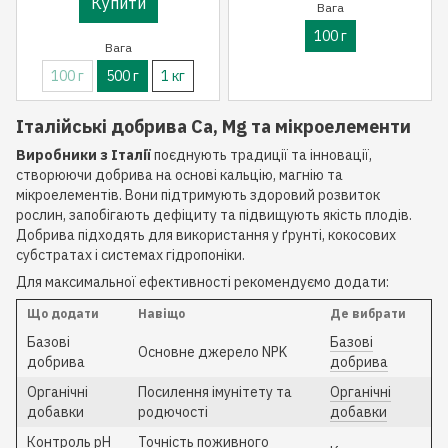
Купити
Вага
100 г
Вага
100 г
500 г
1 кг
Італійські добрива Ca, Mg та мікроелементи
Виробники з Італії
поєднують традиції та інновації,
створюючи добрива на основі кальцію, магнію та
мікроелементів. Вони підтримують здоровий розвиток
рослин, запобігають дефіциту та підвищують якість плодів.
Добрива підходять для використання у ґрунті, кокосових
субстратах і системах гідропоніки.
Для максимальної ефективності рекомендуємо додати:
Що додати
Навіщо
Де вибрати
Базові
Базові
Основне джерело NPK
добрива
добрива
Органічні
Посилення імунітету та
Органічні
добавки
родючості
добавки
Контроль pH
Точність поживного