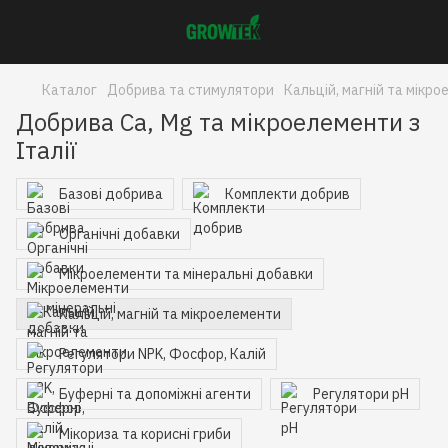
Каталог
Добрива та стимулятори
Кальцій, магній та мікр
Добрива Ca, Mg та мікроелементи з
Італії
Базові добрива
Комплекти добрив
Органічні добавки
Мікроелементи та мінеральні добавки
Кальцій, магній та мікроелементи
Регулятори NPK, Фосфор, Калій
Буферні та допоміжні агенти
Регулятори pH
Мікориза та корисні гриби