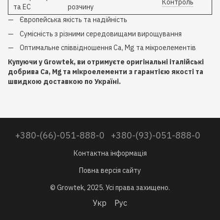
Контроль
та EC
розчину
Європейська якість та надійність
Сумісність з різними середовищами вирощування
Оптимальне співвідношення Ca, Mg та мікроелементів
Купуючи у Growtek, ви отримуєте оригінальні італійські
добрива Ca, Mg та мікроелементи з гарантією якості та
швидкою доставкою по Україні.
+380-(66)-051-888-0
+380-(93)-051-888-0
Контактна інформація
Повна версія сайту
© Growtek, 2025. Усі права захищено.
Укр
Рус