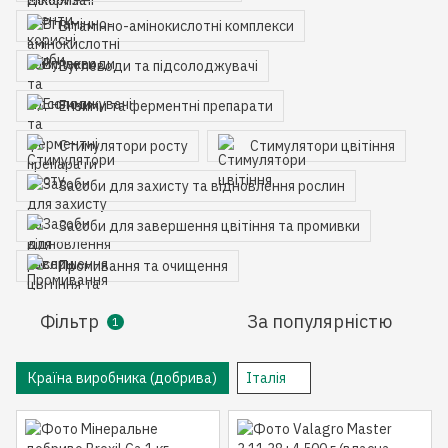
Вітамінно-амінокислотні комплекси
Вуглеводи та підсолоджувачі
Ензими та ферментні препарати
Стимулятори росту
Стимулятори цвітіння
Засоби для захисту та відновлення рослин
Засоби для завершення цвітіння та промивки
Промивання та очищення
Фільтр
За популярністю
1
Країна виробника (добрива)
Італія