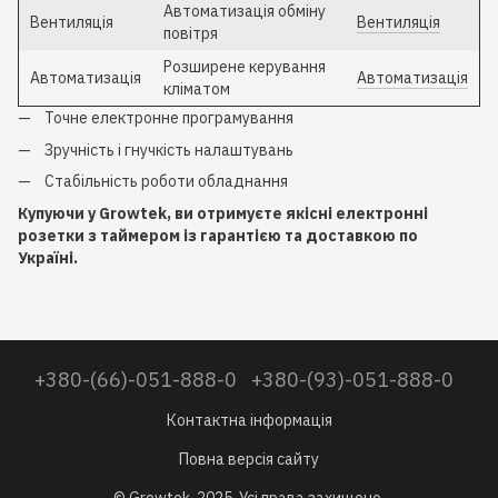
Автоматизація обміну
Вентиляція
Вентиляція
повітря
Розширене керування
Автоматизація
Автоматизація
кліматом
Точне електронне програмування
Зручність і гнучкість налаштувань
Стабільність роботи обладнання
Купуючи у Growtek, ви отримуєте якісні електронні
розетки з таймером із гарантією та доставкою по
Україні.
+380-(66)-051-888-0
+380-(93)-051-888-0
Контактна інформація
Повна версія сайту
© Growtek, 2025. Усі права захищено.