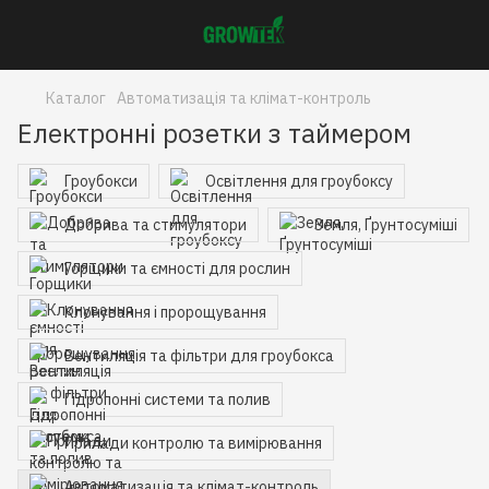
Каталог
Автоматизація та клімат-контроль
Електронні розетки з таймером
Гроубокси
Освітлення для гроубоксу
Добрива та стимулятори
Земля, Ґрунтосуміші
Горщики та ємності для рослин
Клонування і пророщування
Вентиляція та фільтри для гроубокса
Гідропонні системи та полив
Прилади контролю та вимірювання
Автоматизація та клімат-контроль